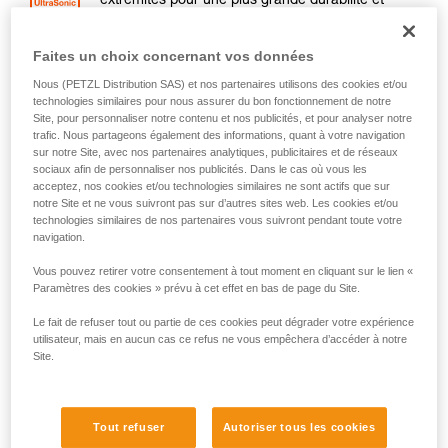
extrémités pour une plus grande durabilité et
éviter l’éclatement du bout de la corde (sauf en
longueur de 200 mètres).
Faites un choix concernant vos données
Nous (PETZL Distribution SAS) et nos partenaires utilisons des cookies et/ou
Signale le milieu de la corde pour faciliter les
technologies similaires pour nous assurer du bon fonctionnement de notre
manœuvres (sauf en longueur de 200 mètres).
Site, pour personnaliser notre contenu et nos publicités, et pour analyser notre
trafic. Nous partageons également des informations, quant à votre navigation
sur notre Site, avec nos partenaires analytiques, publicitaires et de réseaux
sociaux afin de personnaliser nos publicités. Dans le cas où vous les
acceptez, nos cookies et/ou technologies similaires ne sont actifs que sur
notre Site et ne vous suivront pas sur d’autres sites web. Les cookies et/ou
Choisir sa corde dynamique
technologies similaires de nos partenaires vous suivront pendant toute votre
navigation.
POIDS
TRAITEMENT
PRATIQUES
AU
Vous pouvez retirer votre consentement à tout moment en cliquant sur le lien «
ADDITIONNEL
PRIVILÉGIÉES
MÈTRE
Paramètres des cookies » prévu à cet effet en bas de page du Site.
Escalade sur
glace, mixte
Performance en
Le fait de refuser tout ou partie de ces cookies peut dégrader votre expérience
54 g
alpinisme
utilisateur, mais en aucun cas ce refus ne vous empêchera d’accéder à notre
Performance en
Site.
escalade en
multi-
falaise
type
Performance en
escalade en
55 g
falaise
Tout refuser
Autoriser tous les cookies
Alpinisme