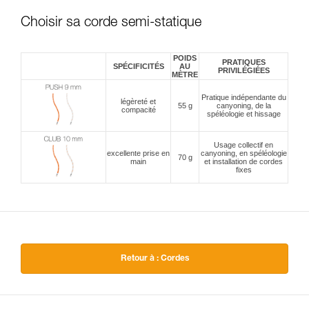
Choisir sa corde semi-statique
POIDS
PRATIQUES
SPÉCIFICITÉS
AU
PRIVILÉGIÉES
MÈTRE
Pratique indépendante du
légèreté et
55 g
canyoning, de la
compacité
spéléologie et hissage
Usage collectif en
excellente prise en
canyoning, en spéléologie
70 g
main
et installation de cordes
fixes
Retour à : Cordes