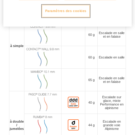
Escalade en
Paramètres des cookies
58 g
falaise
Alpinisme
Escalade en salle
60 g
et en falaise
à simple
60 g
Escalade en salle
Escalade en salle
65 g
et en falaise
Escalade sur
glace, mixte
40 g
Performance en
alpinisme
à double
Escalade en
/
44 g
grande voie
jumelées
Alpinisme