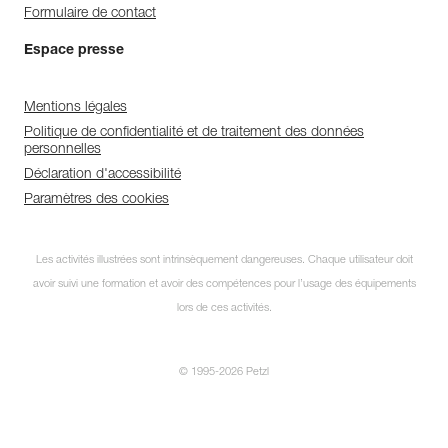
Formulaire de contact
Espace presse
Mentions légales
Politique de confidentialité et de traitement des données
personnelles
Déclaration d'accessibilité
Paramètres des cookies
Les activités illustrées sont intrinsèquement dangereuses. Chaque utilisateur doit
avoir suivi une formation et avoir des compétences pour l’usage des équipements
lors de ces activités.
© 1995-2026 Petzl