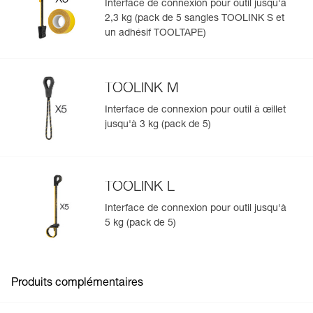
Interface de connexion pour outil jusqu'à
2,3 kg (pack de 5 sangles TOOLINK S et
Gérer et inspecter facilement votre EPI
un adhésif TOOLTAPE)
Ajoutez un produit Petzl en scannant simplement son
datamatrix : toutes les informations relatives au produit
s'afficheront automatiquement.
TOOLINK M
Importez et exportez facilement vos données EPI
Interface de connexion pour outil à œillet
existantes.
jusqu'à 3 kg (pack de 5)
Voir l'historique d'un produit à partir de sa date de
fabrication.
TOOLINK L
En savoir plus
Interface de connexion pour outil jusqu'à
5 kg (pack de 5)
Produits complémentaires