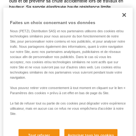
outil et de prévenir sa chute accidentelle lors de travaux en
hauteur. Sa sangle élastiquée haute résistance limite
l'encombrement sur le harnais. Son système de connexion
polyvalent permet une connexion permanente à l'outil ou un
Faites un choix concernant vos données
changement en fonction du besoin. TOOLEASH s'inscrit
Nous (PETZL Distribution SAS) et nos partenaires utilisons des cookies et/ou
dans une solution complète contre la chute accidentelle
technologies similaires pour nous assurer du bon fonctionnement de notre
d'outil.
Site, pour personnaliser notre contenu et nos publicités, et pour analyser notre
trafic. Nous partageons également des informations, quant à votre navigation
sur notre Site, avec nos partenaires analytiques, publicitaires et de réseaux
sociaux afin de personnaliser nos publicités. Dans le cas où vous les
HOW TO Use our solutions for dropped tool
acceptez, nos cookies et/ou technologies similaires ne sont actifs que sur
notre Site et ne vous suivront pas sur d’autres sites web. Les cookies et/ou
prevention
technologies similaires de nos partenaires vous suivront pendant toute votre
navigation.
Vous pouvez retirer votre consentement à tout moment en cliquant sur le lien «
Paramètres des cookies » prévu à cet effet en bas de page du Site.
Le fait de refuser tout ou partie de ces cookies peut dégrader votre expérience
utilisateur, mais en aucun cas ce refus ne vous empêchera d’accéder à notre
Site.
Tout refuser
Autoriser tous les cookies