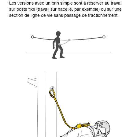
Les versions avec un brin simple sont à réserver au travail
d’informations.
sur poste fixe (travail sur nacelle, par exemple) ou sur une
Maîtriser ces techniques nécessite une
section de ligne de vie sans passage de fractionnement.
formation et un entraînement spécifique. Validez
avec un professionnel votre capacité à refaire
la manipulation, seul, en toute sécurité, avant
de la reproduire en autonomie.
Nous donnons des exemples de techniques
liées à votre activité. Il peut en exister d’autres
que nous ne décrivons pas ici.