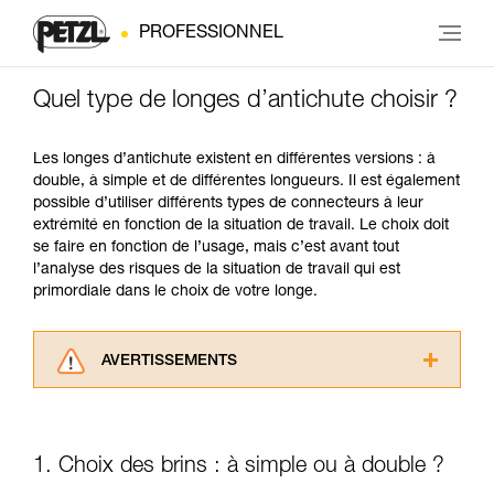
PROFESSIONNEL
Quel type de longes d’antichute choisir ?
Les longes d’antichute existent en différentes versions : à
double, à simple et de différentes longueurs. Il est également
possible d’utiliser différents types de connecteurs à leur
extrémité en fonction de la situation de travail. Le choix doit
se faire en fonction de l’usage, mais c’est avant tout
l’analyse des risques de la situation de travail qui est
primordiale dans le choix de votre longe.
AVERTISSEMENTS
Lisez attentivement les notices techniques des
produits utilisés dans ce conseil avant de le
consulter. Vous devez avoir compris les
1. Choix des brins : à simple ou à double ?
informations de la notice technique pour
pouvoir comprendre ce complément