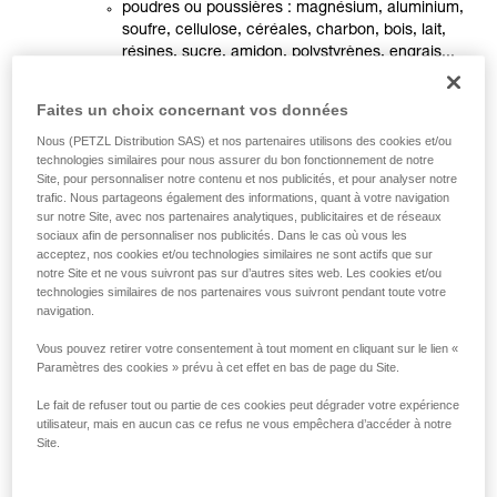
poudres ou poussières : magnésium, aluminium,
soufre, cellulose, céréales, charbon, bois, lait,
résines, sucre, amidon, polystyrènes, engrais...
un point chaud
ou une source d'inflammation.
Faites un choix concernant vos données
Par exemple, lors du remplissage d'un silo à grains, la
Nous (PETZL Distribution SAS) et nos partenaires utilisons des cookies et/ou
concentration de poussières est très élevée. L'atmosphère
technologies similaires pour nous assurer du bon fonctionnement de notre
est alors dangereuse : une élévation de température, ou une
Site, pour personnaliser notre contenu et nos publicités, et pour analyser notre
simple étincelle, peut entraîner une explosion.
trafic. Nous partageons également des informations, quant à votre navigation
sur notre Site, avec nos partenaires analytiques, publicitaires et de réseaux
sociaux afin de personnaliser nos publicités. Dans le cas où vous les
Si un risque d'explosion est identifié dans un environnement
acceptez, nos cookies et/ou technologies similaires ne sont actifs que sur
notre Site et ne vous suivront pas sur d’autres sites web. Les cookies et/ou
(gaz ou poussières), on lui associe alors une exigence de
technologies similaires de nos partenaires vous suivront pendant toute votre
sécurité, qui impose l'utilisation d'équipements spécifiques
navigation.
dits
antidéflagrants
. Ils offrent différents modes de
protection, dont l'objectif est de supprimer ce risque
Vous pouvez retirer votre consentement à tout moment en cliquant sur le lien «
d'explosion.
Paramètres des cookies » prévu à cet effet en bas de page du Site.
Le fait de refuser tout ou partie de ces cookies peut dégrader votre expérience
La norme ATEX
utilisateur, mais en aucun cas ce refus ne vous empêchera d’accéder à notre
Site.
Qu’est-ce que l'ATEX ?