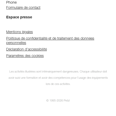
Phone
Formulaire de contact
Espace presse
Mentions légales
Politique de confidentialité et de traitement des données
personnelles
Déclaration d'accessibilité
Paramètres des cookies
Les activités illustrées sont intrinsèquement dangereuses. Chaque utilisateur doit
avoir suivi une formation et avoir des compétences pour l’usage des équipements
lors de ces activités.
© 1995-2026 Petzl