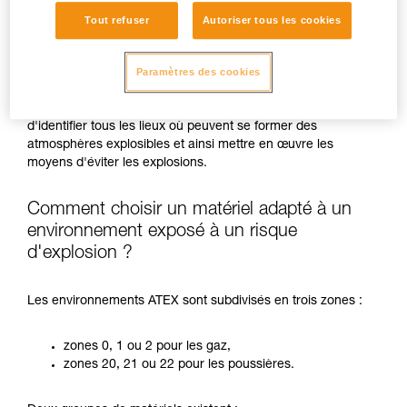
Tout refuser
Autoriser tous les cookies
La réglementation ATEX est une directive européenne qui
demande à tous les responsables d'établissements de
Paramètres des cookies
maîtriser les risques relatifs à l'explosion de certaines
atmosphères. Pour cela, une évaluation du risque
d'explosion dans l'entreprise est nécessaire pour permettre
d'identifier tous les lieux où peuvent se former des
atmosphères explosibles et ainsi mettre en œuvre les
moyens d'éviter les explosions.
Comment choisir un matériel adapté à un
environnement exposé à un risque
d'explosion ?
Les environnements ATEX sont subdivisés en trois zones :
zones 0, 1 ou 2 pour les gaz,
zones 20, 21 ou 22 pour les poussières.