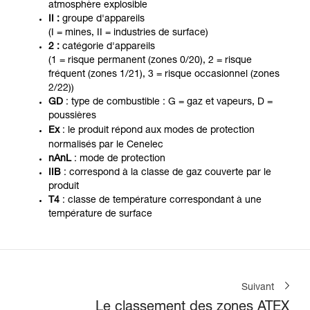
atmosphère explosible
II :
groupe d'appareils
(I = mines, II = industries de surface)
2 :
catégorie d'appareils
(1 = risque permanent (zones 0/20), 2 = risque
fréquent (zones 1/21), 3 = risque occasionnel (zones
2/22))
GD
: type de combustible : G = gaz et vapeurs, D =
poussières
Ex
: le produit répond aux modes de protection
normalisés par le Cenelec
nAnL
: mode de protection
IIB
: correspond à la classe de gaz couverte par le
produit
T4
: classe de température correspondant à une
température de surface
Suivant
Le classement des zones ATEX