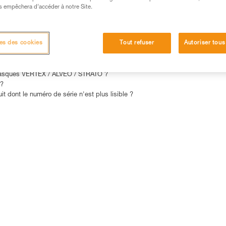
s empêchera d’accéder à notre Site.
15 RÉPONSES LES PLUS CONSULTÉES
CONTACT
es des cookies
Tout refuser
Autoriser tous
s casques VERTEX / ALVEO / STRATO ?
 ?
 dont le numéro de série n'est plus lisible ?