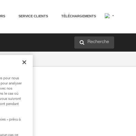
URS
SERVICE CLIENTS
TÉLÉCHARGEMENTS
Recherche
res pour nous
 pour analyser
avec nos
ns le cas où
 vous suivront
ront pendant
kies » prévu à
aucun cas ce