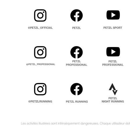
Les activités illustrées sont intrinsèquement dangereuses. Chaque utilisateur d