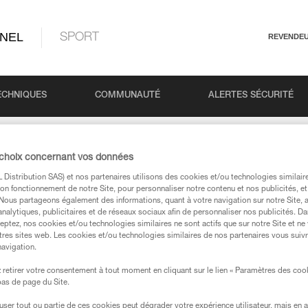
NEL
SPORT
REVENDE
ECHNIQUES
COMMUNAUTÉ
ALERTES SÉCURITÉ
 choix concernant vos données
Distribution SAS) et nos partenaires utilisons des cookies et/ou technologies similai
on fonctionnement de notre Site, pour personnaliser notre contenu et nos publicités, et
. Nous partageons également des informations, quant à votre navigation sur notre Site, 
analytiques, publicitaires et de réseaux sociaux afin de personnaliser nos publicités. Da
eptez, nos cookies et/ou technologies similaires ne sont actifs que sur notre Site et ne
 dans nos pages produits et techniques, vous devriez
tres sites web. Les cookies et/ou technologies similaires de nos partenaires vous suiv
navigation.
retirer votre consentement à tout moment en cliquant sur le lien « Paramètres des coo
 bas de page du Site.
votre recherche
efuser tout ou partie de ces cookies peut dégrader votre expérience utilisateur, mais en 