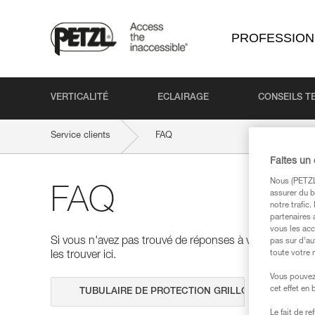
PROFESSION
VERTICALITÉ
ECLAIRAGE
CONSEILS T
Service clients
FAQ
Faites un
Nous (PETZL 
FAQ
assurer du b
notre trafic
partenaires 
vous les acc
Si vous n'avez pas trouvé de réponses à vos questions
pas sur d’au
toute votre 
les trouver ici.
Vous pouvez 
cet effet en
Effectuer 
Le fait de r