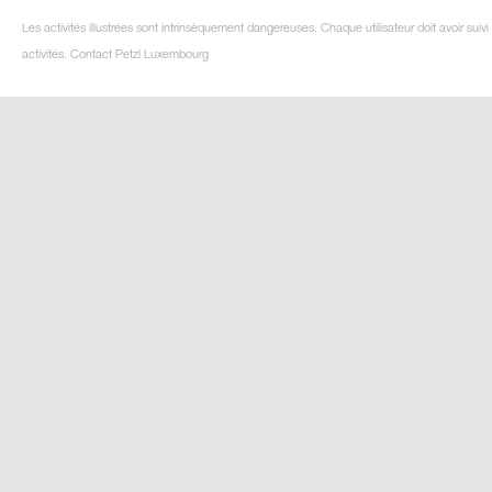
Les activités illustrées sont intrinsèquement dangereuses. Chaque utilisateur doit avoir su
activités. Contact Petzl Luxembourg