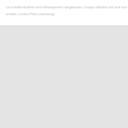
Les activités illustrées sont intrinsèquement dangereuses. Chaque utilisateur doit avoir su
activités. Contact Petzl Luxembourg