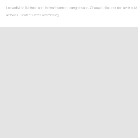
Les activités illustrées sont intrinsèquement dangereuses. Chaque utilisateur doit avoir su
activités. Contact Petzl Luxembourg