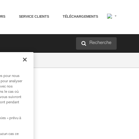
URS
SERVICE CLIENTS
TÉLÉCHARGEMENTS
Recherche
res pour nous
 pour analyser
avec nos
ns le cas où
 vous suivront
ront pendant
kies » prévu à
aucun cas ce