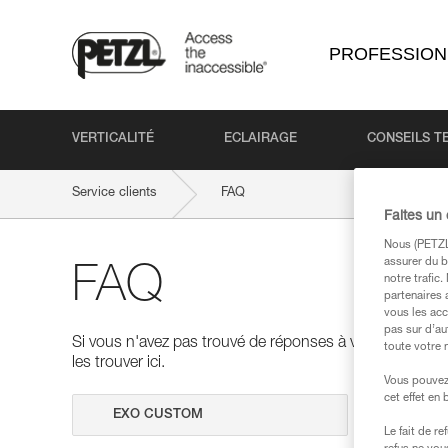
PROFESSION
VERTICALITÉ
ECLAIRAGE
CONSEILS T
Service clients
FAQ
Faites un
Nous (PETZL 
assurer du b
FAQ
notre trafic
partenaires 
vous les acc
pas sur d’au
Si vous n'avez pas trouvé de réponses à vos questions
toute votre 
les trouver ici.
Vous pouvez 
cet effet en
Effectuer 
Le fait de r