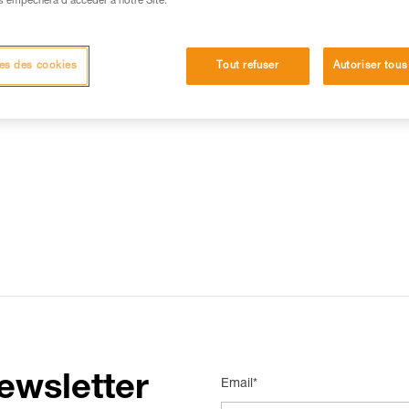
s empêchera d’accéder à notre Site.
15 RÉPONSES LES PLUS CONSULTÉES
CONTACT
es des cookies
Tout refuser
Autoriser tous
ewsletter
Email*