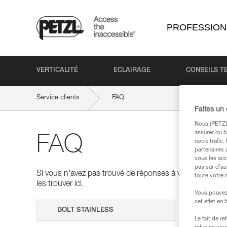
PROFESSION
VERTICALITÉ
ECLAIRAGE
CONSEILS T
Service clients
FAQ
Faites un
Nous (PETZL 
assurer du b
FAQ
notre trafic
partenaires 
vous les acc
pas sur d’au
Si vous n'avez pas trouvé de réponses à vos questions
toute votre 
les trouver ici.
Vous pouvez 
cet effet en
Effectuer 
Le fait de r