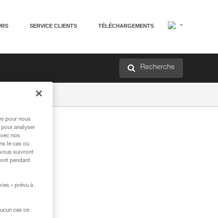
URS
SERVICE CLIENTS
TÉLÉCHARGEMENTS
Recherche
res pour nous
 pour analyser
avec nos
ns le cas où
 vous suivront
ront pendant
kies » prévu à
aucun cas ce