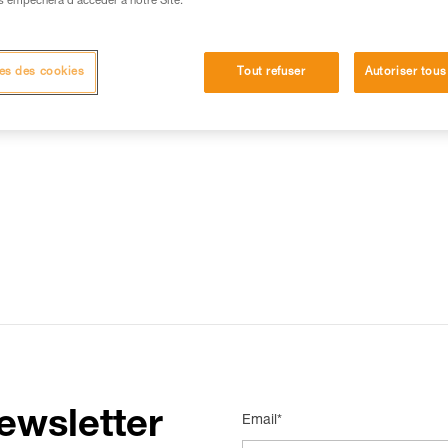
s empêchera d’accéder à notre Site.
15 RÉPONSES LES PLUS CONSULTÉES
CONTACT
es des cookies
Tout refuser
Autoriser tous
ewsletter
Email*