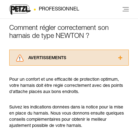
PROFESSIONNEL
Comment régler correctement son
harnais de type NEWTON ?
AVERTISSEMENTS
Lisez attentivement les notices techniques des
produits utilisés dans ce conseil avant de le
Pour un confort et une efficacité de protection optimum,
consulter. Vous devez avoir compris les
votre harnais doit être réglé correctement avec des points
informations de la notice technique pour
d'attache placés aux bons endroits.
pouvoir comprendre ce complément
d’informations.
Maîtriser ces techniques nécessite une
Suivez les indications données dans la notice pour la mise
formation et un entraînement spécifique. Validez
en place du harnais. Nous vous donnons ensuite quelques
avec un professionnel votre capacité à refaire
conseils complémentaires pour obtenir le meilleur
la manipulation, seul, en toute sécurité, avant
ajustement possible de votre harnais.
de la reproduire en autonomie.
Nous donnons des exemples de techniques