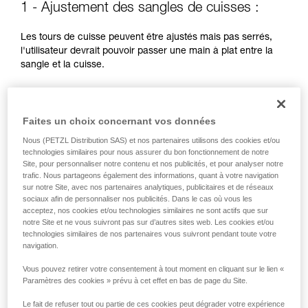
1 - Ajustement des sangles de cuisses :
liées à votre activité. Il peut en exister d’autres
que nous ne décrivons pas ici.
Les tours de cuisse peuvent être ajustés mais pas serrés,
l'utilisateur devrait pouvoir passer une main à plat entre la
sangle et la cuisse.
Faites un choix concernant vos données
Nous (PETZL Distribution SAS) et nos partenaires utilisons des cookies et/ou
technologies similaires pour nous assurer du bon fonctionnement de notre
Site, pour personnaliser notre contenu et nos publicités, et pour analyser notre
trafic. Nous partageons également des informations, quant à votre navigation
sur notre Site, avec nos partenaires analytiques, publicitaires et de réseaux
sociaux afin de personnaliser nos publicités. Dans le cas où vous les
acceptez, nos cookies et/ou technologies similaires ne sont actifs que sur
notre Site et ne vous suivront pas sur d’autres sites web. Les cookies et/ou
technologies similaires de nos partenaires vous suivront pendant toute votre
navigation.
Vous pouvez retirer votre consentement à tout moment en cliquant sur le lien «
Paramètres des cookies » prévu à cet effet en bas de page du Site.
Le fait de refuser tout ou partie de ces cookies peut dégrader votre expérience