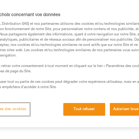
cordes ou sangles.
 choix concernant vos données
Trouvez un revendeur
Distribution SAS) et nos partenaires utilisons des cookies et/ou technologies similai
on fonctionnement de notre Site, pour personnaliser notre contenu et nos publicités, et
. Nous partageons également des informations, quant à votre navigation sur notre Site, 
analytiques, publicitaires et de réseaux sociaux afin de personnaliser nos publicités. Da
eptez, nos cookies et/ou technologies similaires ne sont actifs que sur notre Site et ne
tres sites web. Les cookies et/ou technologies similaires de nos partenaires vous suiv
navigation.
retirer votre consentement à tout moment en cliquant sur le lien « Paramètres des coo
 bas de page du Site.
efuser tout ou partie de ces cookies peut dégrader votre expérience utilisateur, mais en 
s empêchera d’accéder à notre Site.
Autres produits
Inspection
es des cookies
Tout refuser
Autoriser tous