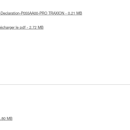
UE-Declaration-P055AA00-PRO TRAXION - 0.21 MB
lécharger le pdf - 2.72 MB
 3.80 MB