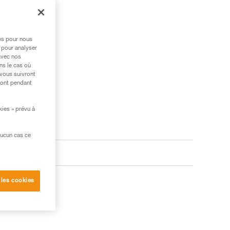
res pour nous
 pour analyser
avec nos
ns le cas où
 vous suivront
ront pendant
kies » prévu à
aucun cas ce
 les cookies