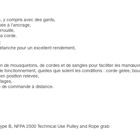
de, y compris avec des gants,
ixée à l’ancrage,
rouillé,
la corde.
:
s étanche pour un excellent rendement,
sation de mousquetons, de cordes et de sangles pour faciliter les manœuv
le fonctionnement, quelles que soient les conditions : corde gelée, boue
 en position relevée,
flages,
tte de commande à distance.
type B, NFPA 2500 Technical Use Pulley and Rope grab