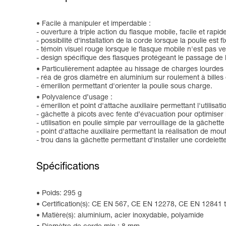
Facile à manipuler et imperdable :
- ouverture à triple action du flasque mobile, facile et rapi
- possibilité d'installation de la corde lorsque la poulie est f
- témoin visuel rouge lorsque le flasque mobile n'est pas ver
- design spécifique des flasques protégeant le passage de 
Particulièrement adaptée au hissage de charges lourdes 
- réa de gros diamètre en aluminium sur roulement à bille
- émerillon permettant d'orienter la poulie sous charge.
Polyvalence d’usage :
- émerillon et point d'attache auxiliaire permettant l'utili
- gâchette à picots avec fente d’évacuation pour optimiser 
- utilisation en poulie simple par verrouillage de la gâchette
- point d'attache auxiliaire permettant la réalisation de mou
- trou dans la gâchette permettant d'installer une cordele
Spécifications
Poids: 295 g
Certification(s): CE EN 567, CE EN 12278, CE EN 12841 
Matière(s): aluminium, acier inoxydable, polyamide