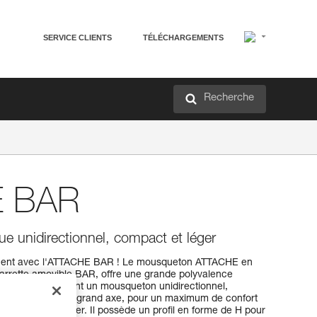
SERVICE CLIENTS
TÉLÉCHARGEMENTS
Recherche
 BAR
 unidirectionnel, compact et léger
urnent avec l'ATTACHE BAR ! Le mousqueton ATTACHE en
 barrette amovible BAR, offre une grande polyvalence
ble BAR, il devient un mousqueton unidirectionnel,
 mousqueton dans le grand axe, pour un maximum de confort
rdement sur glacier. Il possède un profil en forme de H pour