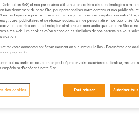
la légèreté et comporte une sec
Distribution SAS) et nos partenaires utilisons des cookies et/ou technologies similai
mousqueton, pour faciliter l'
on fonctionnement de notre Site, pour personnaliser notre contenu et nos publicités, et
. Nous partageons également des informations, quant à votre navigation sur notre Site, 
analytiques, publicitaires et de réseaux sociaux afin de personnaliser nos publicités. Da
Trouvez un revendeur
eptez, nos cookies et/ou technologies similaires ne sont actifs que sur notre Site et ne
tres sites web. Les cookies et/ou technologies similaires de nos partenaires vous suiv
navigation.
retirer votre consentement à tout moment en cliquant sur le lien « Paramètres des coo
 bas de page du Site.
efuser tout ou partie de ces cookies peut dégrader votre expérience utilisateur, mais en 
s empêchera d’accéder à notre Site.
es des cookies
Tout refuser
Autoriser tous
Inspection