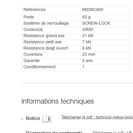
Références
M038CA00
Poids
63 g
Système de verrouillage
SCREW-LOCK
Couleur(s)
GRAY
Résistance grand axe
21 kN
Résistance petit axe
7 kN
Résistance doigt ouvert
6 kN
Ouverture
23 mm
Garantie
3 ans
Conditionnement
1
Informations techniques
Télécharger le pdf : technical-notice-loc
Notice