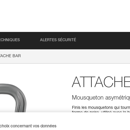
ECHNIQUES
ALERTES SÉCURITÉ
TACHE BAR
ATTACHE
Mousqueton asymétrique
Finis les mousquetons qui to
forme de poire, utilisé avec la
d'usage. Avec la barrette amovi
favorisant la sollicitation du
 choix concernant vos données
lors de l'assurage ou de l'enco