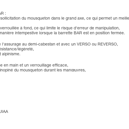
AR :
a sollicitation du mousqueton dans le grand axe, ce qui permet un meilleu
errouillée à fond, ce qui limite le risque d'erreur de manipulation,
anière intempestive lorsque la barrette BAR est en position fermée.
ors de l'assurage au demi-cabestan et avec un VERSO ou REVERSO,
ésistance/légèreté,
 alpinisme.
en main et un verrouillage efficace,
e inopiné du mousqueton durant les manœuvres,
 UIAA