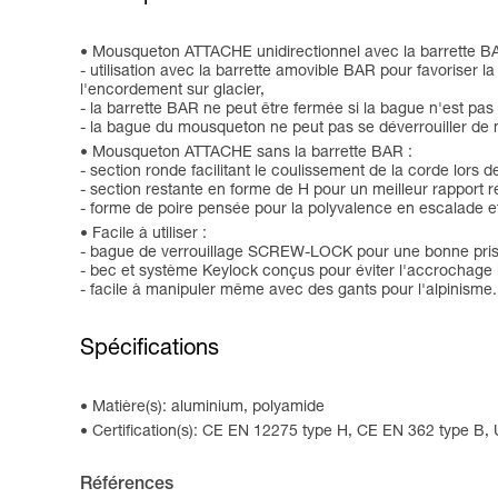
Mousqueton ATTACHE unidirectionnel avec la barrette B
- utilisation avec la barrette amovible BAR pour favoriser l
l'encordement sur glacier,
- la barrette BAR ne peut être fermée si la bague n'est pas v
- la bague du mousqueton ne peut pas se déverrouiller de m
Mousqueton ATTACHE sans la barrette BAR :
- section ronde facilitant le coulissement de la corde l
- section restante en forme de H pour un meilleur rapport r
- forme de poire pensée pour la polyvalence en escalade et
Facile à utiliser :
- bague de verrouillage SCREW-LOCK pour une bonne prise 
- bec et système Keylock conçus pour éviter l'accrochag
- facile à manipuler même avec des gants pour l'alpinisme.
Spécifications
Matière(s): aluminium, polyamide
Certification(s): CE EN 12275 type H, CE EN 362 type B,
Références