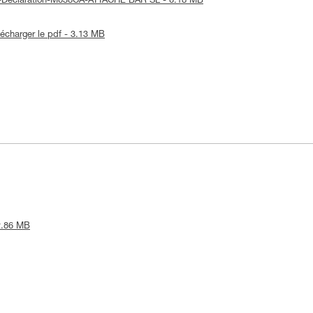
UE-Declaration-M038CA-ATTACHE BAR SL - 0.18 MB
lécharger le pdf - 3.13 MB
 2.86 MB