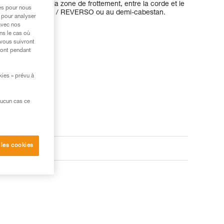
tion ronde dans la zone de frottement, entre la corde et le
res pour nous
assurage au VERSO / REVERSO ou au demi-cabestan.
 pour analyser
avec nos
ns le cas où
 vous suivront
ront pendant
kies » prévu à
aucun cas ce
 les cookies