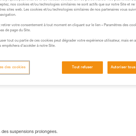
d'améliorer le confort lors des 
eptez, nos cookies et/ou technologies similaires ne sont actifs que sur notre Site et ne
les sangles des tours de cuisse
tres sites web. Les cookies et/ou technologies similaires de nos partenaires vous suiv
navigation.
Trouvez un revendeur
retirer votre consentement à tout moment en cliquant sur le lien « Paramètres des coo
 bas de page du Site.
efuser tout ou partie de ces cookies peut dégrader votre expérience utilisateur, mais en 
s empêchera d’accéder à notre Site.
es des cookies
Tout refuser
Autoriser tous
Autres produits
rs des suspensions prolongées.