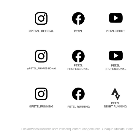
Les activités illustrées sont intrinsèquement dangereuses. Chaque utilisateur d