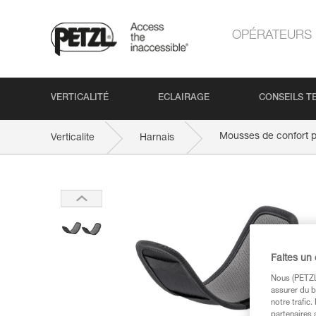
OPÉRATEURS
VERTICALITÉ
ECLAIRAGE
CONSEILS T
Mousses de confort 
Verticalite
Harnais
Faites un
Nous (PETZL 
assurer du b
notre trafic
partenaires 