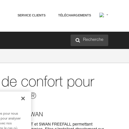
SERVICE CLIENTS
TÉLÉCHARGEMENTS
Recherche
de confort pour
®
 SWAN
res pour nous
our harnais SWAN
 pour analyser
avec nos
nais SWAN EASYFIT et SWAN FREEFALL permettant
ns le cas où