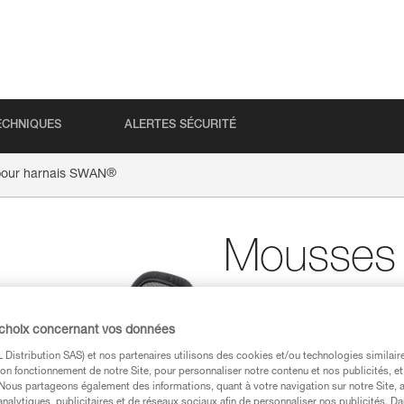
ECHNIQUES
ALERTES SÉCURITÉ
®
pour harnais SWAN
Mousses 
harnais
 choix concernant vos données
Distribution SAS) et nos partenaires utilisons des cookies et/ou technologies similai
Mousses de confort p
on fonctionnement de notre Site, pour personnaliser notre contenu et nos publicités, et
. Nous partageons également des informations, quant à votre navigation sur notre Site, 
Mousses de confort pour har
analytiques, publicitaires et de réseaux sociaux afin de personnaliser nos publicités. Da