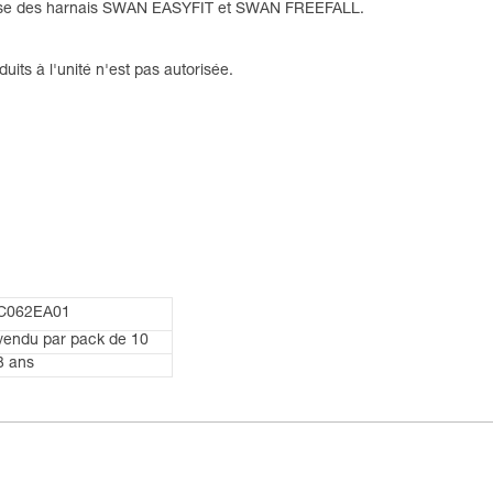
cuisse des harnais SWAN EASYFIT et SWAN FREEFALL.
uits à l'unité n'est pas autorisée.
C062EA01
vendu par pack de 10
3 ans