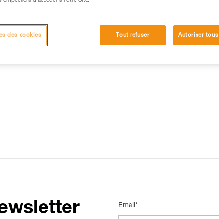
s empêchera d’accéder à notre Site.
15 RÉPONSES LES PLUS CONSULTÉES
CONTACT
es des cookies
Tout refuser
Autoriser tous
ewsletter
Email*