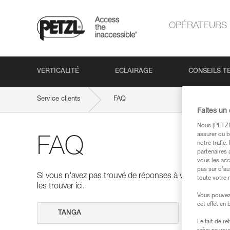
OPÉRATEURS
VERTICALITÉ
ECLAIRAGE
CONSEILS T
Service clients
FAQ
Faites un
Nous (PETZL 
assurer du b
FAQ
notre trafic
partenaires 
vous les acc
pas sur d’au
Si vous n'avez pas trouvé de réponses à vos questions
toute votre 
les trouver ici.
Vous pouvez 
cet effet en
Effectuer 
Le fait de r