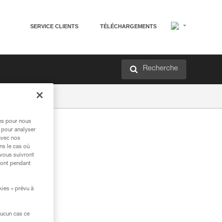
SERVICE CLIENTS
TÉLÉCHARGEMENTS
Recherche
res pour nous
 pour analyser
avec nos
ns le cas où
 vous suivront
ront pendant
kies » prévu à
aucun cas ce