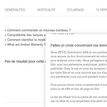
GÉNÉRALITÉS
VERTICALITÉ
ÉCLAIRAGE
15 RÉP
Comment commander un nouveau bandeau ?
Compatibilité des lampes avec HELMET ADAPT
Comment identifier le modèle et l'âge de ma lampe frontale Petzl ?
What are limited Warranty Terms in United States and Canada ?
Faites un choix concernant vos don
Nous (PETZL Distribution SAS) et nos partenai
nous assurer du bon fonctionnement de notre S
pour analyser notre trafic. Nous partageons é
Pas de résultat pour cette recherche
Site, avec nos partenaires analytiques, public
publicités. Dans le cas où vous les acceptez, 
sur notre Site et ne vous suivront pas sur d’a
nos partenaires vous suivront pendant toute v
Vous pouvez retirer votre consentement à tout
prévu à cet effet en bas de page du Site.
Le fait de refuser tout ou partie de ces cooki
cas ce refus ne vous empêchera d’accéder à no