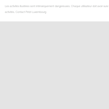
Les activités illustrées sont intrinsèquement dangereuses. Chaque utilisateur doit avoir su
activités. Contact Petzl Luxembourg