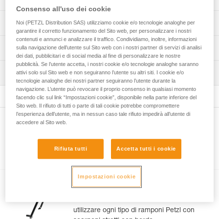
Consenso all'uso dei cookie
Ramponi 14 punte progettati per ice-climbing, misto e
Specifiche tecniche
Noi (PETZL Distribution SAS) utilizziamo cookie e/o tecnologie analoghe per
alpinismo tecnico:
garantire il corretto funzionamento del Sito web, per personalizzare i nostri
- punte anteriori dentellate intercambiabili per
contenuti e annunci e analizzare il traffico. Condividiamo, inoltre, informazioni
Numero di punte: 14
Informazioni tecniche
sulla navigazione dell’utente sul Sito web con i nostri partner di servizi di analisi
un’eccellente aderenza su ghiaccio e su terreno misto,
dei dati, pubblicitari e di social media al fine di personalizzare le nostre
Misure: 37-49
- ripartizione delle punte per garantire una buona stabilità
pubblicità. Se l’utente accetta, i nostri cookie e/o tecnologie analoghe saranno
Libretto d'uso
e presa su ogni tipo di ghiaccio,
Certificazione(i): CE EN 893, UKCA, UIAA
Ispezione
attivi solo sul Sito web e non seguiranno l’utente su altri siti. I cookie e/o
Scarica il pdf technical-notice-LYNX-2
- appoggi stabili, indipendentemente dai rilievi del ghiaccio
tecnologie analoghe dei nostri partner seguiranno l’utente durante la
Scarica il pdf CRAMPON - ACCESSORY COMPATIBILITY
Materiali: acciaio, acciaio inossidabile, alluminio,
(cavolfiori, petali), grazie alle 8 semipunte, monopunta
navigazione. L’utente può revocare il proprio consenso in qualsiasi momento
Procedura di verifica del DPI
poliammide
compresa,
facendo clic sul link “Impostazioni cookie”, disponibile nella parte inferiore del
Dichiarazione di conformità
Scarica il pdf verif-EPI-crampons-procedure-IT
Sito web. Il rifiuto di tutti o parte di tali cookie potrebbe compromettere
- sistema antizoccolo ANTISNOW LYNX per ridurre la
Scarica il pdf UE-Declaration-U034AA00-LYNX
Dettagli codice
l’esperienza dell’utente, ma in nessun caso tale rifiuto impedirà all’utente di
formazione dello zoccolo di neve, qualunque sia lo stato
Verifica del prodotto
Consigli per la manutenzione del materiale Petzl
accedere al Sito web.
Altri prodotti
della neve,
Scarica il pdf verif-EPI-crampons-suivi-IT
Codice : U034AA00
Scarica il pdf Maintenance tips
- ramponi in acciaio per la massima resistenza,
: Peso nella configurazione bipunta: 935 g (con FIL), 965 g
FAQ
- soltanto 965 g.
(con FIL FLEX)
Rifiuta tutti
Accetta tutti i cookie
FAQ
Accessori
Sistema di attacco : LEVERLOCK UNIVERSEL
Polivalenza d’uso:
Garanzia : 3 anni
- lunghezza delle punte anteriori regolabile con una sola
See all technical content
Confezione : 1
Impostazioni cookie
vite (brevetto Petzl),
FIL SMALL
- configurati come bipunta, i ramponi sono facilmente
trasformabili in monopunta: bipunta per canaloni di neve e
Attacchi anteriori che consentono di
goulotte, bipunta asimmetrica per ghiaccio puro,
utilizzare ogni tipo di ramponi Petzl con
monopunta corta per ghiaccio e lunga per misto,