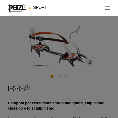
SPORT
®
IRVIS
Ramponi per l’escursionismo d’alta quota, l’alpinismo
classico e lo scialpinismo