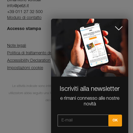
Dinamiche Verticali
info@petzl.it
+39 011 27 32 500
Modulo di contatto
Accesso stampa
Note legali
Politica di trattamento dei dati personali e di gestione dei cookie
Accessibility Declaration
Impostazioni cookie
Le attività indicate sono intrinsecamente pericolose. È indispensabile che ogni
Iscriviti alla newsletter
utilizzatore abbia seguito una formazione e disponga delle competenze per l’utilizzo
e rimani connesso alle nostre
dei dispositivi in queste attività.
novità
© 1995-2026 Petzl