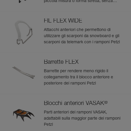
Confezione : 1
piccola misura o forma stretta, senza
- punte anteriori, barrette, sistema antizoccolo e sistema
bordo anteriore, con i ramponi Petzl
di attacco per essere sostituiti indipendentemente,
- compatibili con tutti gli attacchi anteriori per adattarsi alla
maggior parte degli scarponi con o senza bordo anteriore:
FIL FLEX WIDE
stretti, flessibili, scarponi da telemark, scarponi da
Attacchi anteriori che permettono di
snowboard...
utilizzare gli scarponi da snowboard e gli
scarponi da telemark con i ramponi Petzl
Barrette FLEX
Barrette per rendere meno rigido il
collegamento tra il blocco anteriore e
posteriore dei ramponi Petzl
®
Blocchi anteriori VASAK
Parti anteriori dei ramponi VASAK,
adattabili sulla maggior parte dei ramponi
Petzl