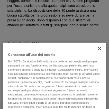
Leggeri, compatti e robusti, i ramponi IRVIS sono progettati
per l’escursionismo d’alta quota, l’alpinismo classico e lo
scialpinismo. La disposizione delle 10 punte assicura una
buona stabilità per la progressione su neve dura e per la
presa su ghiaccio. Sono disponibili con due sistemi di
attacco per adattarsi a tutti gli scarponi, con o senza bordo.
ALPEN ADAPT
Consenso all'uso dei cookie
Noi (PETZL Distribution SAS) utilizziamo cookie e/o tecnologie analoghe per
garantire il corretto funzionamento del Sito web, per personalizzare i nostri
contenuti e annunci e analizzare il traffico. Condividiamo, inoltre, informazioni
sulla navigazione dell’utente sul Sito web con i nostri partner di servizi di analisi
dei dati, pubblicitari e di social media al fine di personalizzare le nostre
pubblicità. Se l’utente accetta, i nostri cookie e/o tecnologie analoghe saranno
attivi solo sul Sito web e non seguiranno l’utente su altri siti. I cookie e/o
tecnologie analoghe dei nostri partner seguiranno l’utente durante la
navigazione. L’utente può revocare il proprio consenso in qualsiasi momento
facendo clic sul link “Impostazioni cookie”, disponibile nella parte inferiore del
Sito web. Il rifiuto di tutti o parte di tali cookie potrebbe compromettere
l’esperienza dell’utente, ma in nessun caso tale rifiuto impedirà all’utente di
Descrizione