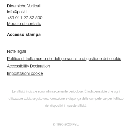
Dinamiche Verticali
info@petzl.it
+39 011 27 32 500
Modulo di contatto
Accesso stampa
Note legali
Politica di trattamento dei dati personali e di gestione dei cookie
Accessibility Declaration
Impostazioni cookie
Le attività indicate sono intrinsecamente pericolose. È indispensabile che ogni
utilizzatore abbia seguito una formazione e disponga delle competenze per l’utilizzo
dei dispositivi in queste attività.
© 1995-2026 Petzl