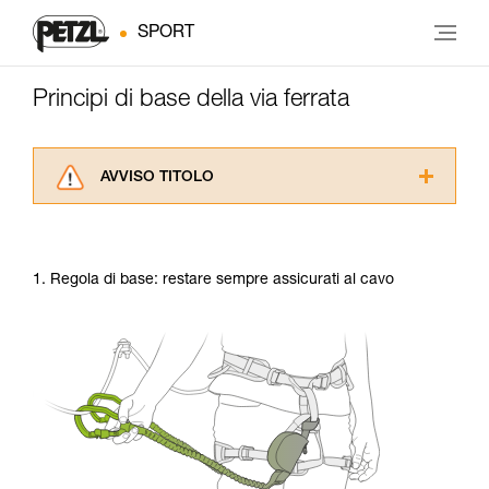
SPORT
Principi di base della via ferrata
AVVISO TITOLO
Leggere attentamente le istruzioni tecniche dei
prodotti utilizzati in questo consiglio prima di
consultarlo. Dovete aver compreso le
1. Regola di base: restare sempre assicurati al cavo
informazioni dell’istruzione tecnica per poter
capire queste ulteriori informazioni.
La padronanza di queste tecniche richiede una
formazione ed un addestramento specifico.
Verificate con un professionista la vostra
capacità di rifare la manovra, da soli, in piena
sicurezza, prima di riprodurla autonomamente.
Forniamo esempi di tecniche relative alla vostra
attività. Ne possono esistere altre che non
vengono qui descritte.