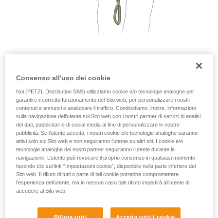
2. Una sola persona per segmento di cavo
Consenso all'uso dei cookie
Noi (PETZL Distribution SAS) utilizziamo cookie e/o tecnologie analoghe per
garantire il corretto funzionamento del Sito web, per personalizzare i nostri
contenuti e annunci e analizzare il traffico. Condividiamo, inoltre, informazioni
sulla navigazione dell’utente sul Sito web con i nostri partner di servizi di analisi
dei dati, pubblicitari e di social media al fine di personalizzare le nostre
pubblicità. Se l’utente accetta, i nostri cookie e/o tecnologie analoghe saranno
attivi solo sul Sito web e non seguiranno l’utente su altri siti. I cookie e/o
tecnologie analoghe dei nostri partner seguiranno l’utente durante la
navigazione. L’utente può revocare il proprio consenso in qualsiasi momento
facendo clic sul link “Impostazioni cookie”, disponibile nella parte inferiore del
Sito web. Il rifiuto di tutti o parte di tali cookie potrebbe compromettere
l’esperienza dell’utente, ma in nessun caso tale rifiuto impedirà all’utente di
accedere al Sito web.
Rifiuta tutti
Accetta tutti i cookie