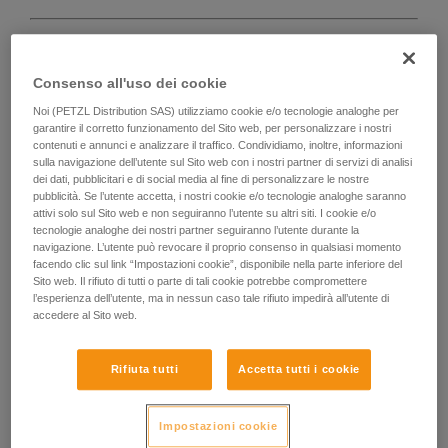
Consenso all'uso dei cookie
D
Noi (PETZL Distribution SAS) utilizziamo cookie e/o tecnologie analoghe per
garantire il corretto funzionamento del Sito web, per personalizzare i nostri
contenuti e annunci e analizzare il traffico. Condividiamo, inoltre, informazioni
Posizionamento del carico sull'asse di
sulla navigazione dell’utente sul Sito web con i nostri partner di servizi di analisi
massima resistenza, in prossimità del lato
dei dati, pubblicitari e di social media al fine di personalizzare le nostre
chiuso del corpo. Adatto ai carichi semplici
pubblicità. Se l’utente accetta, i nostri cookie e/o tecnologie analoghe saranno
(collegamento di dispositivi, collegamento
attivi solo sul Sito web e non seguiranno l’utente su altri siti. I cookie e/o
tecnologie analoghe dei nostri partner seguiranno l’utente durante la
sull'ancoraggio...).
navigazione. L’utente può revocare il proprio consenso in qualsiasi momento
facendo clic sul link “Impostazioni cookie”, disponibile nella parte inferiore del
Sito web. Il rifiuto di tutti o parte di tali cookie potrebbe compromettere
l’esperienza dell’utente, ma in nessun caso tale rifiuto impedirà all’utente di
accedere al Sito web.
Rifiuta tutti
Accetta tutti i cookie
Impostazioni cookie