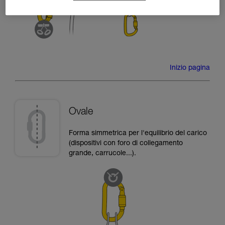
Inizio pagina
Ovale
Forma simmetrica per l'equilibrio del carico
(dispositivi con foro di collegamento
grande, carrucole...).