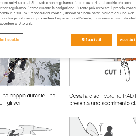
anno attivi solo sul Sito web e non seguiranno l’utente su altri siti. I cookie e/o tecnol
artner seguiranno l’utente durante la navigazione. L’utente può revocare il proprio conse
do clic sul link “Impostazioni cookie”, disponibile nella parte inferiore del Sito web. Il 
ali cookie potrebbe compromettere l’esperienza dell’utente, ma in nessun caso tale rifiu
i accedere al Sito web.
rmazioni prodotti
Soccorso
ioni cookie
Rifiuta tutti
Accetta t
e una doppia durante una
Cosa fare se il cordino RAD
n gli sci
presenta uno scorrimento di.