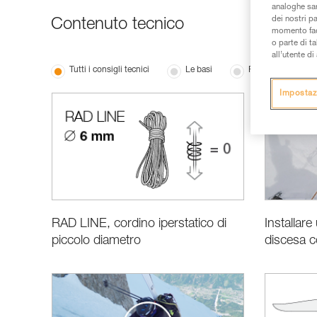
analoghe sar
dei nostri p
Contenuto tecnico
momento facen
o parte di t
all’utente d
Tutti i consigli tecnici
Le basi
Prestazioni e info
Impostaz
RAD LINE, cordino iperstatico di
Installar
piccolo diametro
discesa co