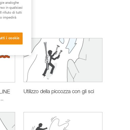
ogie analoghe
nso in qualsiasi
rifiuto di tutti
to impedirà
utti i cookie
Utilizzo della piccozza con gli sci
 LINE
..