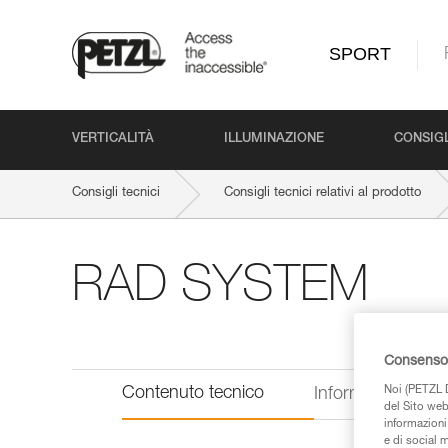
SPORT
VERTICALITÀ
ILLUMINAZIONE
CONSIGL
Consigli tecnici
Consigli tecnici relativi al prodotto
RAD SYSTEM
Consenso 
Noi (PETZL D
Contenuto tecnico
Informazioni tecn
del Sito web,
informazioni 
e di social m