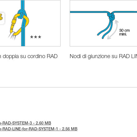
n doppia su cordino RAD
Nodi di giunzione su RAD L
tice-RAD-SYSTEM-3 - 2.60 MB
otice-RAD-LINE-for-RAD-SYSTEM-1 - 2.56 MB