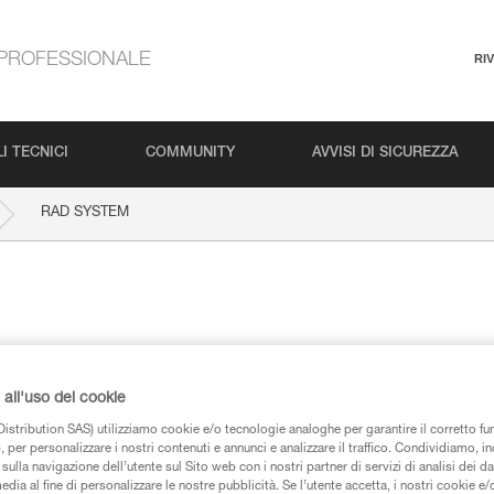
PROFESSIONALE
RI
I TECNICI
COMMUNITY
AVVISI DI SICUREZZA
RAD SYSTEM
all'uso dei cookie
istribution SAS) utilizziamo cookie e/o tecnologie analoghe per garantire il corretto f
iche
 per personalizzare i nostri contenuti e annunci e analizzare il traffico. Condividiamo, in
sulla navigazione dell’utente sul Sito web con i nostri partner di servizi di analisi dei dat
edia al fine di personalizzare le nostre pubblicità. Se l’utente accetta, i nostri cookie e