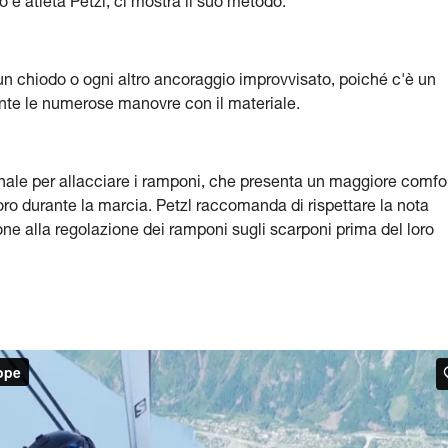
 e atleta Petzl, ci mostra il suo metodo.
u un chiodo o ogni altro ancoraggio improvvisato, poiché c'è un
rante le numerose manovre con il materiale.
nale per allacciare i ramponi, che presenta un maggiore comfor
loro durante la marcia. Petzl raccomanda di rispettare la nota
one alla regolazione dei ramponi sugli scarponi prima del loro