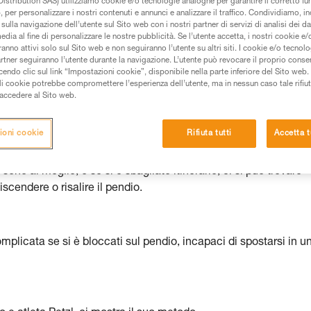
istribution SAS) utilizziamo cookie e/o tecnologie analoghe per garantire il corretto f
 per personalizzare i nostri contenuti e annunci e analizzare il traffico. Condividiamo, in
 dei prodotti utilizzati in questo consiglio prima di
sulla navigazione dell’utente sul Sito web con i nostri partner di servizi di analisi dei dat
azioni dell’istruzione tecnica per poter capire queste
edia al fine di personalizzare le nostre pubblicità. Se l’utente accetta, i nostri cookie e
anno attivi solo sul Sito web e non seguiranno l’utente su altri siti. I cookie e/o tecnol
artner seguiranno l’utente durante la navigazione. L’utente può revocare il proprio conse
de una formazione ed un addestramento specifico.
do clic sul link “Impostazioni cookie”, disponibile nella parte inferiore del Sito web. Il 
pacità di rifare la manovra, da soli, in piena sicurezza,
ali cookie potrebbe compromettere l’esperienza dell’utente, ma in nessun caso tale rifiu
i accedere al Sito web.
vostra attività. Ne possono esistere altre che non
ioni cookie
Rifiuta tutti
Accetta t
ono al meglio, o se si è sbagliato itinerario, ci si può trovare
discendere o risalire il pendio.
licata se si è bloccati sul pendio, incapaci di spostarsi in u