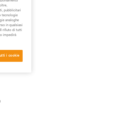
unzionamento
oltre,
i, pubblicitari
/o tecnologie
ogie analoghe
nso in qualsiasi
rifiuto di tutti
to impedirà
utti i cookie
n