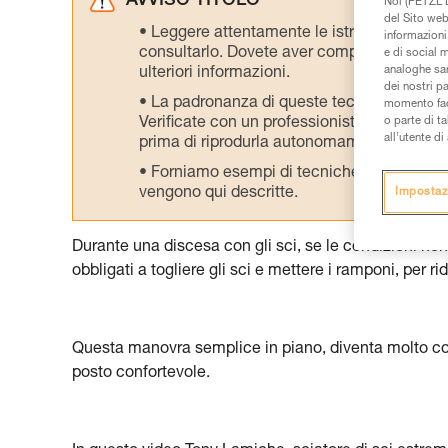
AVVISO TITOLO
Noi (PETZL D
del Sito web,
Leggere attentamente le istruzioni tecniche
informazioni 
consultarlo. Dovete aver compreso le inform
e di social m
analoghe sar
ulteriori informazioni.
dei nostri p
La padronanza di queste tecniche richie
momento facen
Verificate con un professionista la vostra ca
o parte di t
all’utente d
prima di riprodurla autonomamente.
Forniamo esempi di tecniche relative alla 
vengono qui descritte.
Impostaz
Durante una discesa con gli sci, se le condizioni non s
obbligati a togliere gli sci e mettere i ramponi, per ri
Questa manovra semplice in piano, diventa molto comp
posto confortevole.