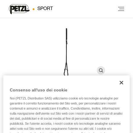
SPORT
Consenso all'uso dei cookie
Noi (PETZL Distribution SAS) utilizziamo cookie e/o tecnologie analoghe per
FOOTAPE
garantire il corretto funzionamento del Sito web, per personalizzare i nostri
contenuti e annunci e analizzare il traffico. Condividiamo, inoltre, informazioni
sulla navigazione dell’utente sul Sito web con i nostri partner di servizi di analisi
Pedale regolabile in fettuccia
dei dati, pubblicitari e di social media al fine di personalizzare le nostre
pubblicità. Se l’utente accetta, i nostri cookie e/o tecnologie analoghe saranno
Il pedale regolabile FOOTAPE si utilizza con la maniglia
attivi solo sul Sito web e non seguiranno l’utente su altri siti. I cookie e/o