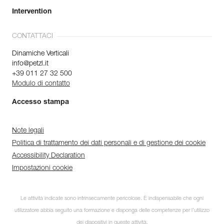
Intervention
CONTATTACI
Dinamiche Verticali
info@petzl.it
+39 011 27 32 500
Modulo di contatto
Accesso stampa
Note legali
Politica di trattamento dei dati personali e di gestione dei cookie
Accessibility Declaration
Impostazioni cookie
Le attività indicate sono intrinsecamente pericolose. È indispensabile che ogni
utilizzatore abbia seguito una formazione e disponga delle competenze per l’utilizzo
dei dispositivi in queste attività.