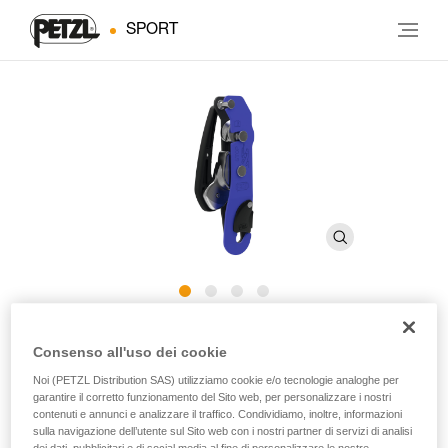
SPORT
STOP
Consenso all'uso dei cookie
Noi (PETZL Distribution SAS) utilizziamo cookie e/o tecnologie analoghe per
Discensori da speleologia con sistema frenante assistito
garantire il corretto funzionamento del Sito web, per personalizzare i nostri
contenuti e annunci e analizzare il traffico. Condividiamo, inoltre, informazioni
sulla navigazione dell’utente sul Sito web con i nostri partner di servizi di analisi
La calata con frenaggio assistito per le vostre esplorazioni su