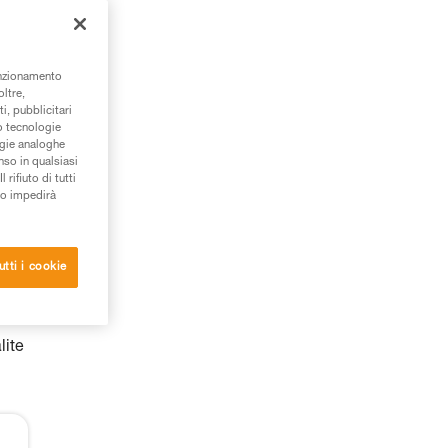
unzionamento
oltre,
i, pubblicitari
/o tecnologie
ogie analoghe
nso in qualsiasi
rifiuto di tutti
to impedirà
utti i cookie
lite