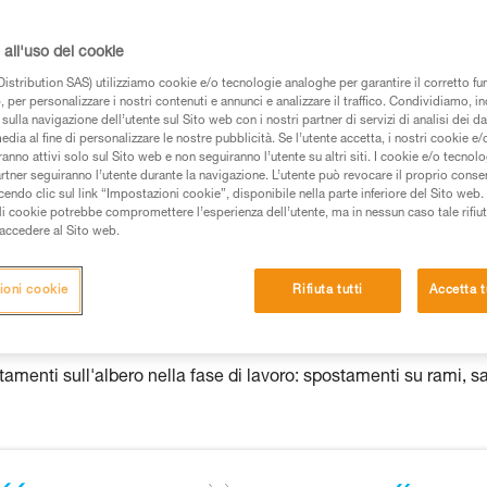
de una formazione ed un addestramento specifico.
all'uso dei cookie
pacità di rifare la manovra, da soli, in piena sicurezza,
istribution SAS) utilizziamo cookie e/o tecnologie analoghe per garantire il corretto f
 per personalizzare i nostri contenuti e annunci e analizzare il traffico. Condividiamo, in
vostra attività. Ne possono esistere altre che non
sulla navigazione dell’utente sul Sito web con i nostri partner di servizi di analisi dei dat
edia al fine di personalizzare le nostre pubblicità. Se l’utente accetta, i nostri cookie e
anno attivi solo sul Sito web e non seguiranno l’utente su altri siti. I cookie e/o tecnol
artner seguiranno l’utente durante la navigazione. L’utente può revocare il proprio conse
do clic sul link “Impostazioni cookie”, disponibile nella parte inferiore del Sito web. Il 
ndifferentemente i modelli ZIGZAG o ZIGZAG PLUS.
ali cookie potrebbe compromettere l’esperienza dell’utente, ma in nessun caso tale rifiu
i accedere al Sito web.
ioni cookie
Rifiuta tutti
Accetta t
one su corda doppia
menti sull'albero nella fase di lavoro: spostamenti su rami, sa