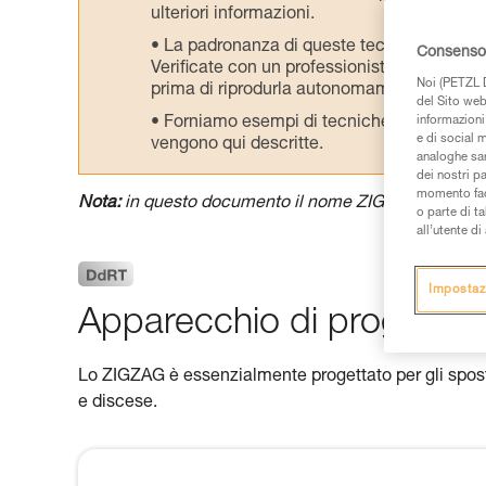
ulteriori informazioni.
La padronanza di queste tecniche richie
Consenso 
Verificate con un professionista la vostra ca
Noi (PETZL D
prima di riprodurla autonomamente.
del Sito web,
Forniamo esempi di tecniche relative alla 
informazioni 
e di social m
vengono qui descritte.
analoghe sar
dei nostri p
momento facen
Nota:
in questo documento il nome ZIGZAG indica i
o parte di t
all’utente d
Impostaz
Apparecchio di progressi
Lo ZIGZAG è essenzialmente progettato per gli sposta
e discese.