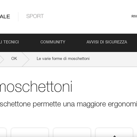
ALE
SPORT
RI
I TECNICI
COMMUNITY
AVVISI DI SICUREZZA
OK
Le varie forme di moschettoni
 moschettoni
oschettone permette una maggiore ergonom