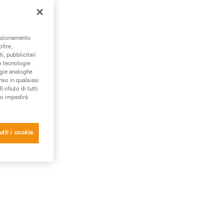
unzionamento
oltre,
i, pubblicitari
/o tecnologie
ogie analoghe
nso in qualsiasi
rifiuto di tutti
to impedirà
utti i cookie