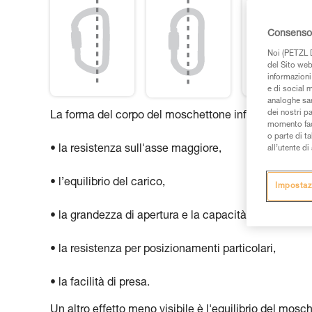
Consenso 
Noi (PETZL D
del Sito web,
informazioni 
e di social m
analoghe sar
dei nostri p
La forma del corpo del moschettone influisce su:
momento facen
o parte di t
• la resistenza sull'asse maggiore,
all’utente d
• l’equilibrio del carico,
Impostaz
• la grandezza di apertura e la capacità,
• la resistenza per posizionamenti particolari,
• la facilità di presa.
Un altro effetto meno visibile è l'equilibrio del mos