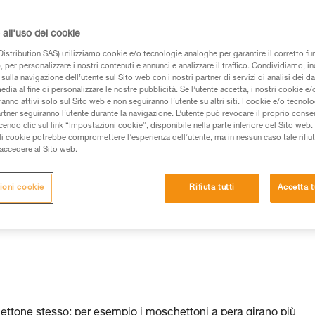
all'uso dei cookie
istribution SAS) utilizziamo cookie e/o tecnologie analoghe per garantire il corretto f
 per personalizzare i nostri contenuti e annunci e analizzare il traffico. Condividiamo, in
sulla navigazione dell’utente sul Sito web con i nostri partner di servizi di analisi dei dat
edia al fine di personalizzare le nostre pubblicità. Se l’utente accetta, i nostri cookie e
anno attivi solo sul Sito web e non seguiranno l’utente su altri siti. I cookie e/o tecnol
artner seguiranno l’utente durante la navigazione. L’utente può revocare il proprio conse
do clic sul link “Impostazioni cookie”, disponibile nella parte inferiore del Sito web. Il 
ali cookie potrebbe compromettere l’esperienza dell’utente, ma in nessun caso tale rifiu
i accedere al Sito web.
ioni cookie
Rifiuta tutti
Accetta t
chettone stesso: per esempio i moschettoni a pera girano più