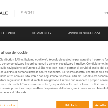
ALE
SPORT
RI
I TECNICI
COMMUNITY
AVVISI DI SICUREZZA
all'uso dei cookie
istribution SAS) utilizziamo cookie e/o tecnologie analoghe per garantire il corretto f
 per personalizzare i nostri contenuti e annunci e analizzare il traffico. Condividiamo, in
sulla navigazione dell’utente sul Sito web con i nostri partner di servizi di analisi dei dat
edia al fine di personalizzare le nostre pubblicità. Se l’utente accetta, i nostri cookie e
anno attivi solo sul Sito web e non seguiranno l’utente su altri siti. I cookie e/o tecnol
artner seguiranno l’utente durante la navigazione. L’utente può revocare il proprio conse
pagine prodotti e tecniche, le troverete qui.
do clic sul link “Impostazioni cookie”, disponibile nella parte inferiore del Sito web. Il 
ali cookie potrebbe compromettere l’esperienza dell’utente, ma in nessun caso tale rifiu
i accedere al Sito web.
ioni cookie
Rifiuta tutti
Accetta t