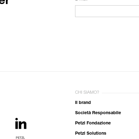
er
CHI SIAMO?
Il brand
Società Responsabile
Petzl Fondazione
Petzl Solutions