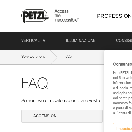
PROFESSION
VERTICALITÀ
ILLUMINAZIONE
CONSIGL
Servizio clienti
FAQ
Consenso 
Noi (PETZL D
del Sito web,
FAQ
informazioni 
e di social m
analoghe sar
dei nostri p
Se non avete trovato risposte alle vostre domande nelle 
momento facen
o parte di t
all’utente d
Cerca
Impostaz