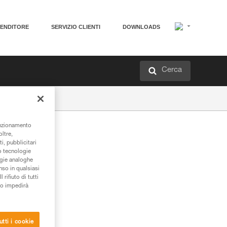
VENDITORE
SERVIZIO CLIENTI
DOWNLOADS
Cerca
unzionamento
oltre,
i, pubblicitari
/o tecnologie
ogie analoghe
nso in qualsiasi
rifiuto di tutti
to impedirà
utti i cookie