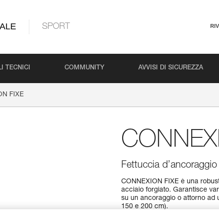
ALE
SPORT
RI
I TECNICI
COMMUNITY
AVVISI DI SICUREZZA
N FIXE
CONNEXI
Fettuccia d’ancoraggio
CONNEXION FIXE è una robusta f
acciaio forgiato. Garantisce var
su un ancoraggio o attorno ad un
150 e 200 cm).