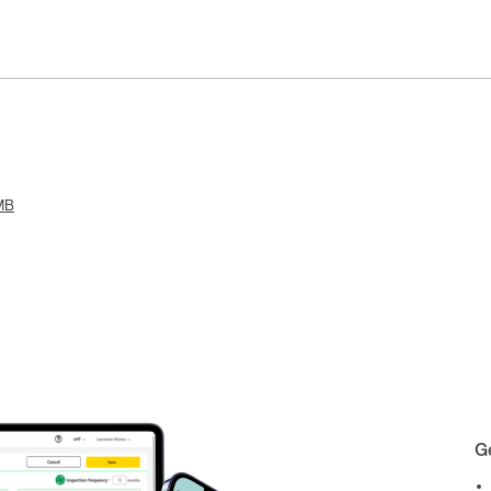
 MB
Ge