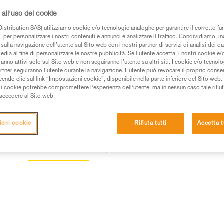
all'uso dei cookie
Trova un rivenditore
istribution SAS) utilizziamo cookie e/o tecnologie analoghe per garantire il corretto f
 per personalizzare i nostri contenuti e annunci e analizzare il traffico. Condividiamo, in
sulla navigazione dell’utente sul Sito web con i nostri partner di servizi di analisi dei dat
edia al fine di personalizzare le nostre pubblicità. Se l’utente accetta, i nostri cookie e
anno attivi solo sul Sito web e non seguiranno l’utente su altri siti. I cookie e/o tecnol
artner seguiranno l’utente durante la navigazione. L’utente può revocare il proprio conse
do clic sul link “Impostazioni cookie”, disponibile nella parte inferiore del Sito web. Il 
ali cookie potrebbe compromettere l’esperienza dell’utente, ma in nessun caso tale rifiu
i accedere al Sito web.
ioni cookie
Rifiuta tutti
Accetta t
Ispezione
e
Altri prodotti