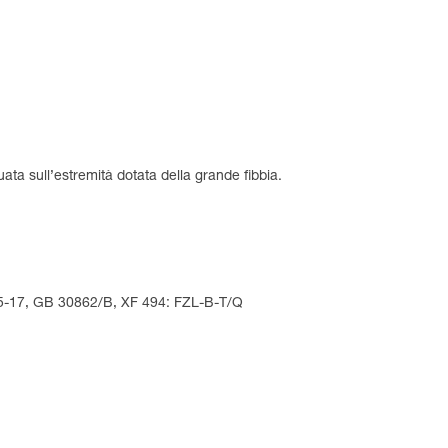
ata sull’estremità dotata della grande fibbia.
15-17, GB 30862/B, XF 494: FZL-B-T/Q