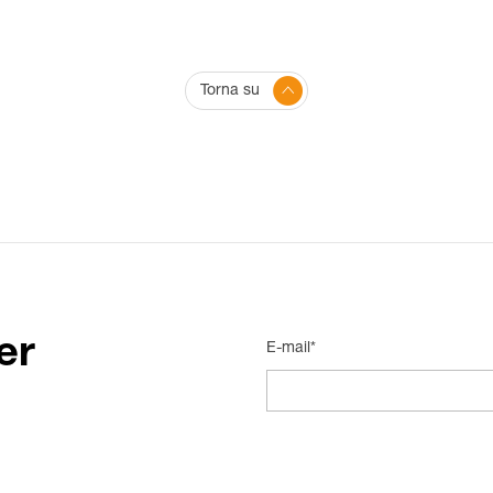
Torna su
er
E-mail*