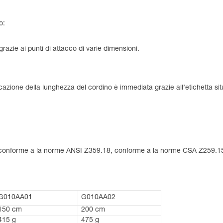
o:
razie ai punti di attacco di varie dimensioni.
cazione della lunghezza del cordino è immediata grazie all’etichetta situ
, conforme à la norme ANSI Z359.18, conforme à la norme CSA Z259.
G010AA01
G010AA02
150 cm
200 cm
415 g
475 g