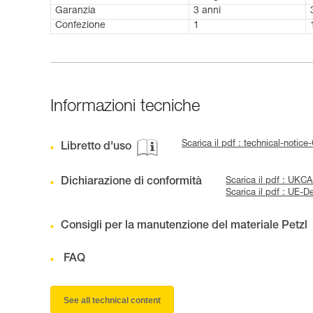
Garanzia
3 anni
Confezione
1
Informazioni tecniche
Scarica il pdf : technical-not
Libretto d'uso
Dichiarazione di conformità
Scarica il pdf : UK
Scarica il pdf : UE
Consigli per la manutenzione del materiale Petzl
FAQ
See all technical content