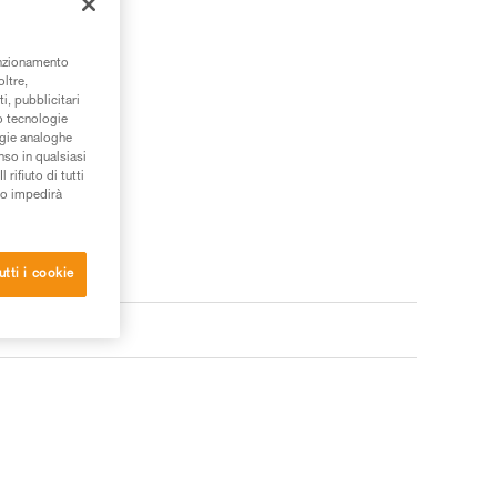
unzionamento
oltre,
i, pubblicitari
/o tecnologie
ogie analoghe
nso in qualsiasi
rifiuto di tutti
to impedirà
utti i cookie