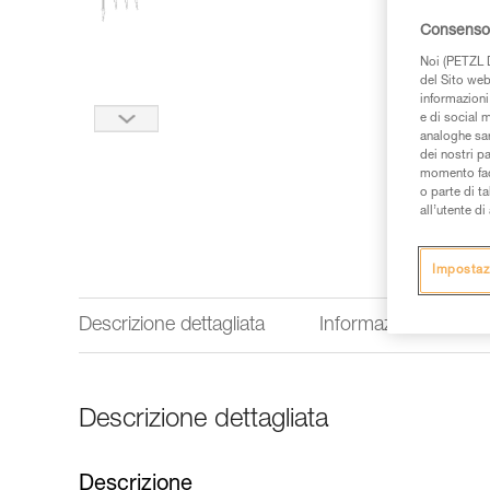
Consenso 
Noi (PETZL D
del Sito web,
informazioni 
e di social m
analoghe sar
dei nostri p
momento facen
o parte di t
all’utente d
Impostaz
Descrizione dettagliata
Informazioni tecnich
Descrizione dettagliata
Descrizione