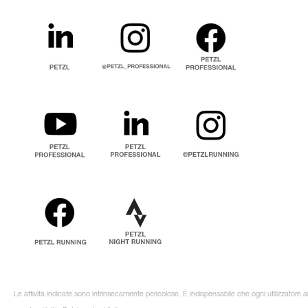
Le attività indicate sono intrinsecamente pericolose. È indispensabile che ogni utilizzatore 