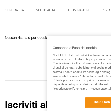
GENERALITÀ
VERTICALITÀ
ILLUMINAZIONE
15 R
Nessun risultato per questa ricerca
Consenso all'uso dei cookie
Noi (PETZL Distribution SAS) utilizziamo cooki
funzionamento del Sito web, per personalizzare 
Condividiamo, inoltre, informazioni sulla navig
di analisi dei dati, pubblicitari e di social med
accetta, i nostri cookie e/o tecnologie analog
su altri siti. I cookie e/o tecnologie analoghe
L’utente può revocare il proprio consenso in 
disponibile nella parte inferiore del Sito web. 
l’esperienza dell’utente, ma in nessun caso tal
Rifiuta tutti
Iscriviti alla newsletter