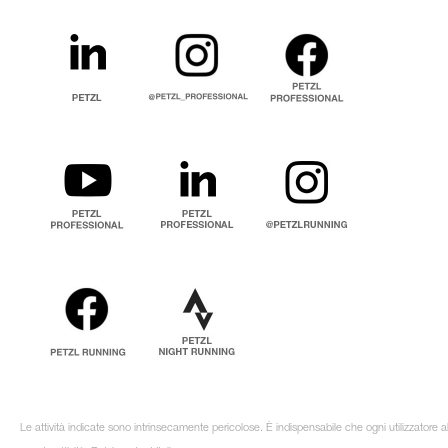
Le attività indicate sono intrinsecamente pericolose. È indispensabile che ogni utilizzatore 