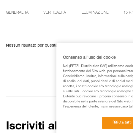
GENERALITÀ
VERTICALITÀ
ILLUMINAZIONE
15 R
Nessun risultato per questa ricerca
Consenso all'uso dei cookie
Noi (PETZL Distribution SAS) utilizziamo cooki
funzionamento del Sito web, per personalizzare 
Condividiamo, inoltre, informazioni sulla navig
di analisi dei dati, pubblicitari e di social med
accetta, i nostri cookie e/o tecnologie analog
su altri siti. I cookie e/o tecnologie analoghe
L’utente può revocare il proprio consenso in 
disponibile nella parte inferiore del Sito web. 
l’esperienza dell’utente, ma in nessun caso tal
Rifiuta tutti
Iscriviti alla newsletter