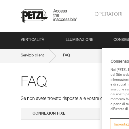
OPERATORI
VERTICALITÀ
ILLUMINAZIONE
CONSIGL
Servizio clienti
FAQ
Consenso 
Noi (PETZL D
del Sito web,
FAQ
informazioni 
e di social m
analoghe sar
dei nostri p
Se non avete trovato risposte alle vostre domande nelle 
momento facen
o parte di t
all’utente d
Cerca
Impostaz