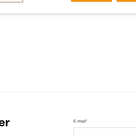
15 RISPOSTE FREQUENTI
CONTATTI
er
E-mail*