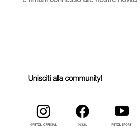
e rimani connesso alle nostre novità
Unisciti alla community!