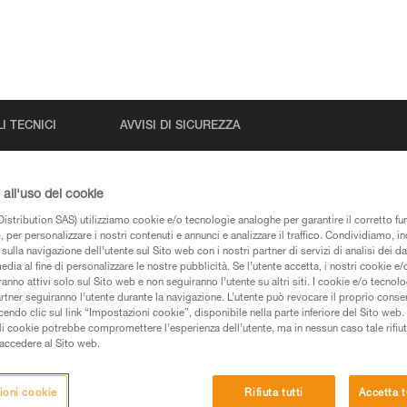
I TECNICI
AVVISI DI SICUREZZA
all'uso dei cookie
istribution SAS) utilizziamo cookie e/o tecnologie analoghe per garantire il corretto f
 per personalizzare i nostri contenuti e annunci e analizzare il traffico. Condividiamo, in
sulla navigazione dell’utente sul Sito web con i nostri partner di servizi di analisi dei dat
edia al fine di personalizzare le nostre pubblicità. Se l’utente accetta, i nostri cookie e
anno attivi solo sul Sito web e non seguiranno l’utente su altri siti. I cookie e/o tecnol
artner seguiranno l’utente durante la navigazione. L’utente può revocare il proprio conse
pagine prodotti e tecniche, le troverete qui.
do clic sul link “Impostazioni cookie”, disponibile nella parte inferiore del Sito web. Il 
ali cookie potrebbe compromettere l’esperienza dell’utente, ma in nessun caso tale rifiu
i accedere al Sito web.
ioni cookie
Rifiuta tutti
Accetta t