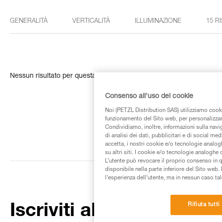
GENERALITÀ
VERTICALITÀ
ILLUMINAZIONE
15 R
Nessun risultato per questa ricerca
Consenso all'uso dei cookie
Noi (PETZL Distribution SAS) utilizziamo cooki
funzionamento del Sito web, per personalizzare 
Condividiamo, inoltre, informazioni sulla navig
di analisi dei dati, pubblicitari e di social med
accetta, i nostri cookie e/o tecnologie analog
su altri siti. I cookie e/o tecnologie analoghe
L’utente può revocare il proprio consenso in 
disponibile nella parte inferiore del Sito web. 
l’esperienza dell’utente, ma in nessun caso tal
Rifiuta tutti
Iscriviti alla newsletter