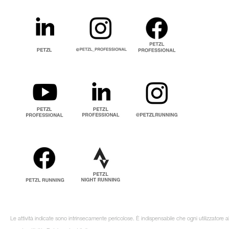
Le attività indicate sono intrinsecamente pericolose. È indispensabile che ogni utilizzatore 