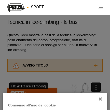
SPORT
Tecnica in ice-climbing - le basi
Questo video mostra le basi della tecnica in ice-climbing:
posizionamento del corpo, progressione, battuta di
piccozze... Una serie di consigli per aiutarvi a muovervi in
ice-climbing.
AVVISO TITOLO
Leggere attentamente le istruzioni tecniche dei
prodotti utilizzati in questo consiglio prima di
consultarlo. Dovete aver compreso le
informazioni dell’istruzione tecnica per poter
capire queste ulteriori informazioni.
La padronanza di queste tecniche richiede una
formazione ed un addestramento specifico.
Consenso all'uso dei cookie
Verificate con un professionista la vostra