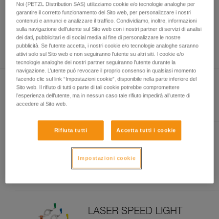
Noi (PETZL Distribution SAS) utilizziamo cookie e/o tecnologie analoghe per
capacità di rifare la manovra, da soli, in piena
garantire il corretto funzionamento del Sito web, per personalizzare i nostri
sicurezza, prima di riprodurla autonomamente.
contenuti e annunci e analizzare il traffico. Condividiamo, inoltre, informazioni
Forniamo esempi di tecniche relative alla vostra
sulla navigazione dell’utente sul Sito web con i nostri partner di servizi di analisi
attività. Ne possono esistere altre che non
dei dati, pubblicitari e di social media al fine di personalizzare le nostre
pubblicità. Se l’utente accetta, i nostri cookie e/o tecnologie analoghe saranno
vengono qui descritte.
attivi solo sul Sito web e non seguiranno l’utente su altri siti. I cookie e/o
tecnologie analoghe dei nostri partner seguiranno l’utente durante la
navigazione. L’utente può revocare il proprio consenso in qualsiasi momento
facendo clic sul link “Impostazioni cookie”, disponibile nella parte inferiore del
Sito web. Il rifiuto di tutti o parte di tali cookie potrebbe compromettere
l’esperienza dell’utente, ma in nessun caso tale rifiuto impedirà all’utente di
Presente nell'articolo
accedere al Sito web.
Rifiuta tutti
Accetta tutti i cookie
LASER
Chiodo da ghiaccio leggero e
Impostazioni cookie
performante
LASER SPEED LIGHT