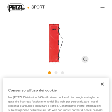
SPORT
Sacco per barella NEST
Consenso all'uso dei cookie
Noi (PETZL Distribution SAS) utilizziamo cookie e/o tecnologie analoghe per
Sacco per barella NEST
garantire il corretto funzionamento del Sito web, per personalizzare i nostri
contenuti e annunci e analizzare il traffico. Condividiamo, inoltre, informazioni
Il sacco per barella NEST consente lo stoccaggio e il
sulla navigazione dell’utente sul Sito web con i nostri partner di servizi di analisi