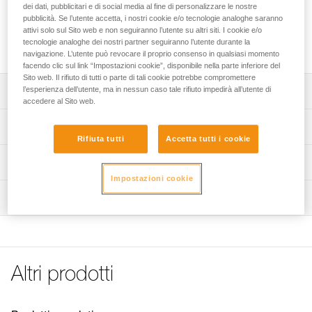
trasporto della barella NEST. Le aperture alle estremità
dei dati, pubblicitari e di social media al fine di personalizzare le nostre
consentono il passaggio dei manici della barella per facilitare
pubblicità. Se l’utente accetta, i nostri cookie e/o tecnologie analoghe saranno
attivi solo sul Sito web e non seguiranno l’utente su altri siti. I cookie e/o
la prensilità e le manovre. È dotato di tre manici e di una
tecnologie analoghe dei nostri partner seguiranno l’utente durante la
tracolla per facilitare il trasporto.
navigazione. L’utente può revocare il proprio consenso in qualsiasi momento
facendo clic sul link “Impostazioni cookie”, disponibile nella parte inferiore del
Sito web. Il rifiuto di tutti o parte di tali cookie potrebbe compromettere
l’esperienza dell’utente, ma in nessun caso tale rifiuto impedirà all’utente di
Descrizione
accedere al Sito web.
Consente di stoccare e proteggere la barella.
Specifiche tecniche
Rifiuta tutti
Accetta tutti i cookie
Aperture alle estremità che consentono il passaggio dei
manici della barella per facilitare la prensilità e le
Materiali: poliuretano termoplastico (TPU)
Informazioni tecniche
manovre.
Peso: 1860 g
Impostazioni cookie
FAQ
Chiusura con velcro.
Ispezione
Dettagli codice
FAQ
Tre manici in fettuccia e una tracolla regolabile per
trasportare facilmente la barella.
Codice : S062AA00
See all technical content
Colore(i) : rosso
Garanzia : 3 anni
Confezione : 1
Altri prodotti