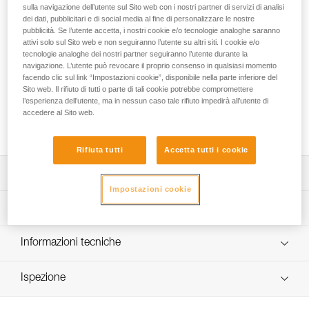
PRO ADAPT è costituito da due pezzi adesivi per fissare una
sulla navigazione dell’utente sul Sito web con i nostri partner di servizi di analisi
lampada frontale DUO RL, DUO S o DUO Z2 su un casco,
dei dati, pubblicitari e di social media al fine di personalizzare le nostre
mantenendo la possibilità di regolare l’inclinazione della
pubblicità. Se l’utente accetta, i nostri cookie e/o tecnologie analoghe saranno
attivi solo sul Sito web e non seguiranno l’utente su altri siti. I cookie e/o
lampada. Sistema particolarmente resistente agli urti e
tecnologie analoghe dei nostri partner seguiranno l’utente durante la
all’umidità.
navigazione. L’utente può revocare il proprio consenso in qualsiasi momento
facendo clic sul link “Impostazioni cookie”, disponibile nella parte inferiore del
Cerchi la migliore lampada frontale per le tue attività?
Sito web. Il rifiuto di tutti o parte di tali cookie potrebbe compromettere
l’esperienza dell’utente, ma in nessun caso tale rifiuto impedirà all’utente di
ACCEDI ALLA GUIDA PER LA SCELTA
accedere al Sito web.
Rifiuta tutti
Accetta tutti i cookie
Descrizione
Impostazioni cookie
Costituito da due pezzi adesivi resistenti agli urti e
Specifiche tecniche
all’umidità.
Permette di fissare facilmente una lampada DUO RL, DUO
Peso: 48 g
Informazioni tecniche
S o DUO Z2 su un casco:
Dettagli codice
- mantiene la possibilità di regolare l’inclinazione della
Libretto d'uso
lampada,
Ispezione
Scarica il pdf technical-notice-PROADAPT-1
Codice : E80004
- compatibile con i caschi Petzl con o senza visiera. Per
Scarica il pdf DUO SPORT ACCESSORIES
Garanzia : 3 anni
gli altri caschi, verificare la compatibilità con il fabbricante.
COMPATIBILITY