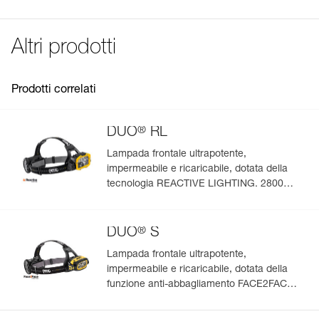
Confezione : 1
FAQ
FAQ
Altri prodotti
See all technical content
Prodotti correlati
®
DUO
RL
Lampada frontale ultrapotente,
impermeabile e ricaricabile, dotata della
tecnologia REACTIVE LIGHTING. 2800
lumen
®
DUO
S
Lampada frontale ultrapotente,
impermeabile e ricaricabile, dotata della
funzione anti-abbagliamento FACE2FACE.
1100 lumen