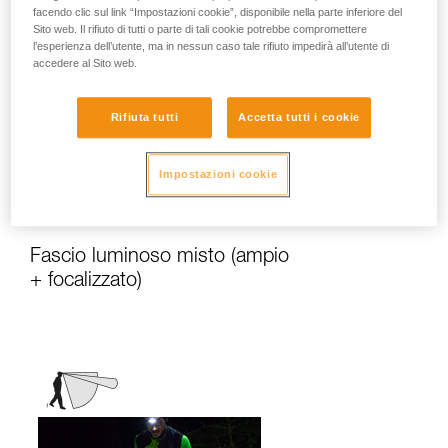
facendo clic sul link “Impostazioni cookie”, disponibile nella parte inferiore del
Sito web. Il rifiuto di tutti o parte di tali cookie potrebbe compromettere
l’esperienza dell’utente, ma in nessun caso tale rifiuto impedirà all’utente di
Diffonde una luce di prossimità omogenea
accedere al Sito web.
adatta alle attività statiche o che
richiedono pochi spostamenti rapidi.
Rifiuta tutti
Accetta tutti i cookie
Attività: viaggi, famiglia, bambini,
campeggio, bricolage, utilizzi urbani,
emergenza, lettura...
Impostazioni cookie
Fascio luminoso misto (ampio
+ focalizzato)