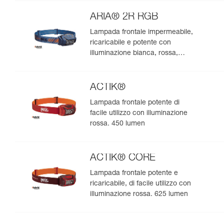
natura. 475 lumen
ARIA® 2R RGB
Lampada frontale impermeabile,
ricaricabile e potente con
illuminazione bianca, rossa,
verde e blu, ideale per
l’osservazione nella natura. 625
lumen
ACTIK®
Lampada frontale potente di
facile utilizzo con illuminazione
rossa. 450 lumen
ACTIK® CORE
Lampada frontale potente e
ricaricabile, di facile utilizzo con
illuminazione rossa. 625 lumen