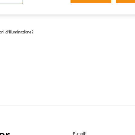
15 RISPOSTE FREQUENTI
CONTATTI
oni d'illuminazione?
E-mail*