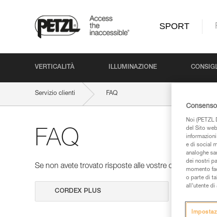
SPORT
VERTICALITÀ
ILLUMINAZIONE
CONSIGL
Servizio clienti
FAQ
Consenso 
Noi (PETZL D
del Sito web,
FAQ
informazioni 
e di social m
analoghe sar
dei nostri p
Se non avete trovato risposte alle vostre domande nelle 
momento facen
o parte di t
all’utente d
Cerca
Impostaz