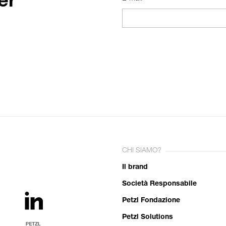
er
CHI SIAMO?
Il brand
Società Responsabile
Petzl Fondazione
Petzl Solutions