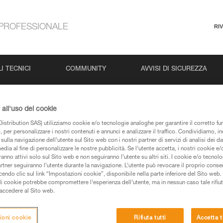
PROFESSIONALE
RI
I TECNICI
COMMUNITY
AVVISI DI SICUREZZA
all'uso dei cookie
istribution SAS) utilizziamo cookie e/o tecnologie analoghe per garantire il corretto f
 per personalizzare i nostri contenuti e annunci e analizzare il traffico. Condividiamo, in
sulla navigazione dell’utente sul Sito web con i nostri partner di servizi di analisi dei dat
edia al fine di personalizzare le nostre pubblicità. Se l’utente accetta, i nostri cookie e
anno attivi solo sul Sito web e non seguiranno l’utente su altri siti. I cookie e/o tecnol
artner seguiranno l’utente durante la navigazione. L’utente può revocare il proprio conse
pagine prodotti e tecniche, le troverete qui.
do clic sul link “Impostazioni cookie”, disponibile nella parte inferiore del Sito web. Il 
ali cookie potrebbe compromettere l’esperienza dell’utente, ma in nessun caso tale rifiu
i accedere al Sito web.
ioni cookie
Rifiuta tutti
Accetta t