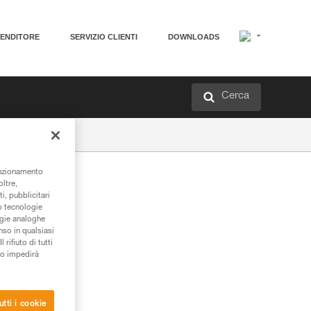
VENDITORE
SERVIZIO CLIENTI
DOWNLOADS
Cerca
unzionamento
oltre,
i, pubblicitari
/o tecnologie
ogie analoghe
nso in qualsiasi
rifiuto di tutti
to impedirà
utti i cookie