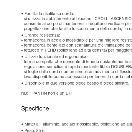
Facilita la risalita su corda:
- si utilizza in abbinamento ai bloccanti CROLL, ASCENSI
- consente al corpo di mantenersi in equilibrio verticale per
- progettazione che facilita lo scorrimento della corda, fin d
Grande resistenza:
- fermacorda in acciaio inossidabile per una migliore resist
- fermacorda dentellato con scanalatura d’eliminazione delle
- fettucce in PEHD (polietilene ad alta densità) per maggior
Utilizzo funzionale ed ergonomico:
- forma compatta che consente di tenerlo costantemente att
- regolazione semplice e rapida mediante fibbia DOUBLE
- si toglie dalla corda con un semplice movimento di flessio
- leva disponibile come accessorio per tenere la corda nel di
Disponibile in due versioni: piede destro e piede sinistro.
NB: il PANTIN non è un DPI.
Specifiche
Materiali: alluminio, acciaio inossidabile, polietilene ad al
Peso: 85 g