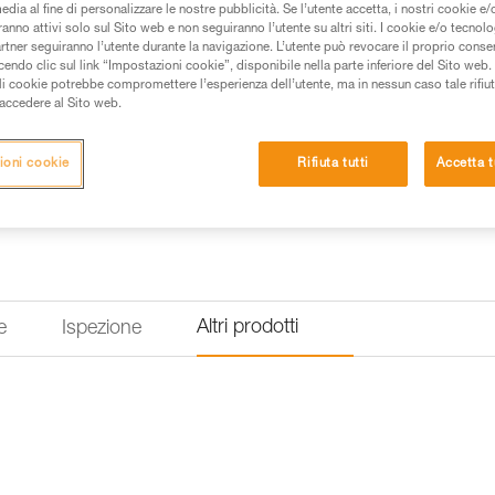
edia al fine di personalizzare le nostre pubblicità. Se l’utente accetta, i nostri cookie e
anno attivi solo sul Sito web e non seguiranno l’utente su altri siti. I cookie e/o tecnol
artner seguiranno l’utente durante la navigazione. L’utente può revocare il proprio conse
do clic sul link “Impostazioni cookie”, disponibile nella parte inferiore del Sito web. Il 
ali cookie potrebbe compromettere l’esperienza dell’utente, ma in nessun caso tale rifiu
i accedere al Sito web.
ioni cookie
Rifiuta tutti
Accetta t
Altri prodotti
e
Ispezione