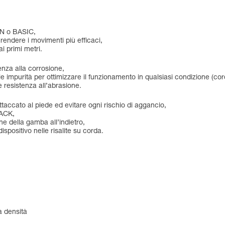
ON o BASIC,
 rendere i movimenti più efficaci,
ai primi metri.
enza alla corrosione,
 impurità per ottimizzare il funzionamento in qualsiasi condizione (cord
e resistenza all’abrasione.
accato al piede ed evitare ogni rischio di aggancio,
BACK,
ne della gamba all’indietro,
spositivo nelle risalite su corda.
ta densità