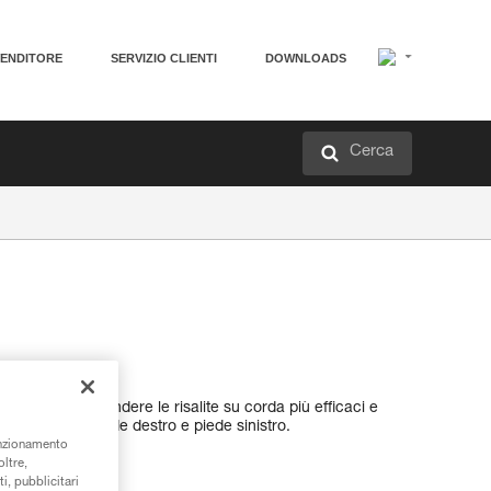
VENDITORE
SERVIZIO CLIENTI
DOWNLOADS
Cerca
 destinato a rendere le risalite su corda più efficaci e
due versioni: piede destro e piede sinistro.
unzionamento
oltre,
i, pubblicitari