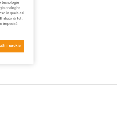
/o tecnologie
ogie analoghe
nso in qualsiasi
rifiuto di tutti
to impedirà
utti i cookie