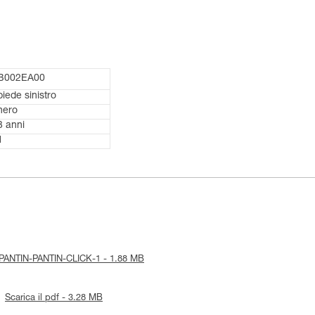
B002EA00
piede sinistro
nero
3 anni
1
ce-PANTIN-PANTIN-CLICK-1 - 1.88 MB
Scarica il pdf - 3.28 MB