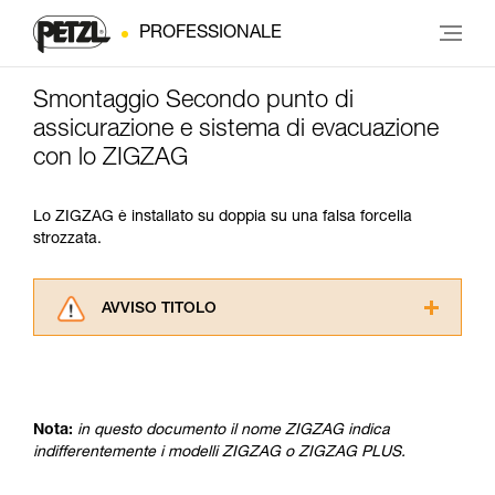
PROFESSIONALE
Smontaggio Secondo punto di
assicurazione e sistema di evacuazione
con lo ZIGZAG
Lo ZIGZAG è installato su doppia su una falsa forcella
strozzata.
AVVISO TITOLO
Leggere attentamente le istruzioni tecniche dei
prodotti utilizzati in questo consiglio prima di
consultarlo. Dovete aver compreso le
informazioni dell’istruzione tecnica per poter
Nota:
in questo documento il nome ZIGZAG indica
capire queste ulteriori informazioni.
indifferentemente i modelli ZIGZAG o ZIGZAG PLUS.
La padronanza di queste tecniche richiede una
formazione ed un addestramento specifico.