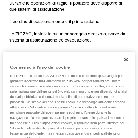
Verificate con un professionista la vostra
Durante le operazioni di taglio, il potatore deve disporre di
capacità di rifare la manovra, da soli, in piena
due sistemi di assicurazione.
sicurezza, prima di riprodurla autonomamente.
Forniamo esempi di tecniche relative alla vostra
Il cordino di posizionamento è il primo sistema.
attività. Ne possono esistere altre che non
vengono qui descritte.
Lo ZIGZAG, installato su un ancoraggio strozzato, serve da
sistema di assicurazione ed evacuazione.
Abbastanza semplice in apparenza, questa configurazione
obbliga il potatore a scegliere tra due pericoli nel
Consenso all'uso dei cookie
posizionamento dello ZIGZAG.
Noi (PETZL Distribution SAS) utilizziamo cookie e/o tecnologie analoghe per
garantire il corretto funzionamento del Sito web, per personalizzare i nostri
contenuti e annunci e analizzare il traffico. Condividiamo, inoltre, informazioni
- Installazione bassa dello ZIGZAG (a livello della ginocchia):
sulla navigazione dell’utente sul Sito web con i nostri partner di servizi di analisi
in caso di rottura del cordino di posizionamento, rischio di
dei dati, pubblicitari e di social media al fine di personalizzare le nostre
una conseguente caduta (forza di arresto superiore a 6 kN).
pubblicità. Se l’utente accetta, i nostri cookie e/o tecnologie analoghe saranno
attivi solo sul Sito web e non seguiranno l’utente su altri siti. I cookie e/o
tecnologie analoghe dei nostri partner seguiranno l’utente durante la
navigazione. L’utente può revocare il proprio consenso in qualsiasi momento
facendo clic sul link “Impostazioni cookie”, disponibile nella parte inferiore del
Sito web. Il rifiuto di tutti o parte di tali cookie potrebbe compromettere
l’esperienza dell’utente, ma in nessun caso tale rifiuto impedirà all’utente di