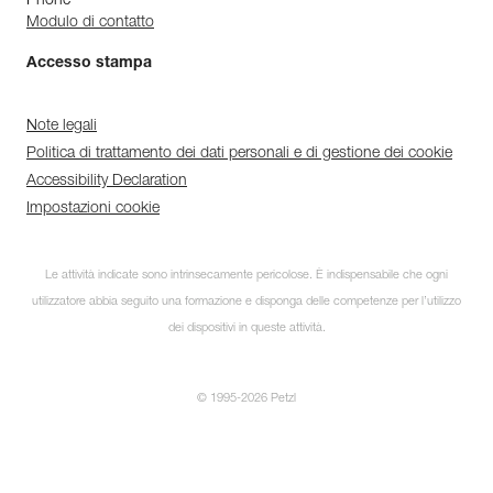
Phone
Modulo di contatto
Accesso stampa
Note legali
Politica di trattamento dei dati personali e di gestione dei cookie
Accessibility Declaration
Impostazioni cookie
Le attività indicate sono intrinsecamente pericolose. È indispensabile che ogni
utilizzatore abbia seguito una formazione e disponga delle competenze per l’utilizzo
dei dispositivi in queste attività.
© 1995-2026 Petzl