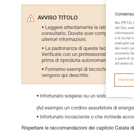
Consenso 
AVVISO TITOLO
Noi (PETZL D
Leggere attentamente le istruzioni tecniche
del Sito web,
consultarlo. Dovete aver compreso le inform
informazioni 
e di social m
ulteriori informazioni.
analoghe sar
La padronanza di queste tecniche richie
dei nostri p
momento facen
Verificate con un professionista la vostra ca
o parte di t
prima di riprodurla autonomamente.
all’utente d
Forniamo esempi di tecniche relative alla 
vengono qui descritte.
Impostaz
Infortunato sospeso su un sistema statico.
(Ad esempio un cordino assorbitore di energia
Infortunato incosciente o che richiede ac
Rispettare le raccomandazioni del capitolo Calata di