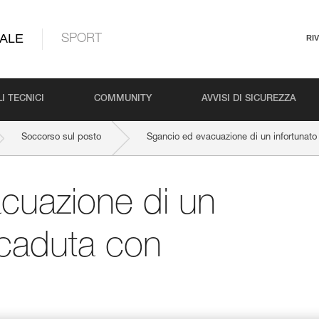
ALE
SPORT
RI
I TECNICI
COMMUNITY
AVVISI DI SICUREZZA
Soccorso sul posto
Sgancio ed evacuazione di un infortunat
cuazione di un
icaduta con