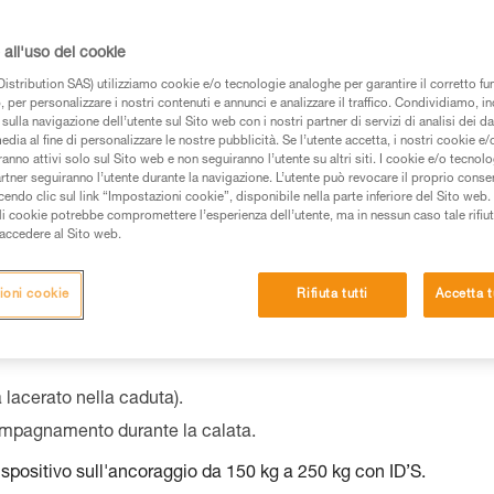
all'uso dei cookie
istribution SAS) utilizziamo cookie e/o tecnologie analoghe per garantire il corretto f
 dei prodotti utilizzati in questo consiglio prima di
 per personalizzare i nostri contenuti e annunci e analizzare il traffico. Condividiamo, in
azioni dell’istruzione tecnica per poter capire queste
sulla navigazione dell’utente sul Sito web con i nostri partner di servizi di analisi dei dat
edia al fine di personalizzare le nostre pubblicità. Se l’utente accetta, i nostri cookie e
anno attivi solo sul Sito web e non seguiranno l’utente su altri siti. I cookie e/o tecnol
de una formazione ed un addestramento specifico.
artner seguiranno l’utente durante la navigazione. L’utente può revocare il proprio conse
do clic sul link “Impostazioni cookie”, disponibile nella parte inferiore del Sito web. Il 
pacità di rifare la manovra, da soli, in piena sicurezza,
ali cookie potrebbe compromettere l’esperienza dell’utente, ma in nessun caso tale rifiu
i accedere al Sito web.
vostra attività. Ne possono esistere altre che non
ioni cookie
Rifiuta tutti
Accetta t
 lacerato nella caduta).
compagnamento durante la calata.
spositivo sull'ancoraggio da 150 kg a 250 kg con ID’S.