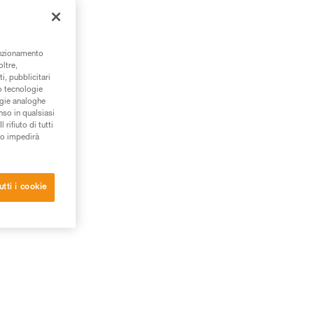
unzionamento
oltre,
i, pubblicitari
/o tecnologie
ogie analoghe
nso in qualsiasi
rifiuto di tutti
to impedirà
utti i cookie