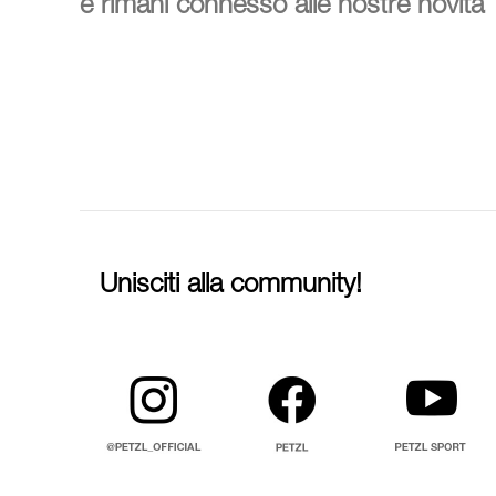
e rimani connesso alle nostre novità
Unisciti alla community!