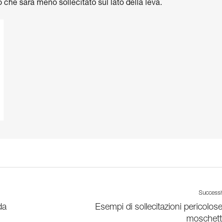
che sarà meno sollecitato sul lato della leva.
Success
da
Esempi di sollecitazioni pericolose
moschett