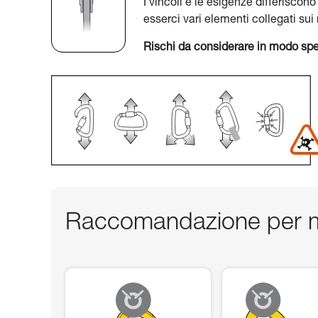
I vincoli e le esigenze differiscono
esserci vari elementi collegati su
Rischi da considerare in modo spe
Raccomandazione per m