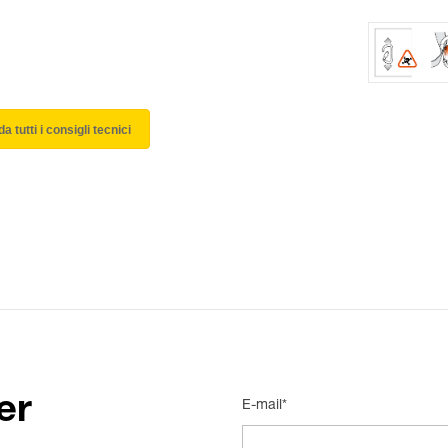
a tutti i consigli tecnici
er
E-mail*