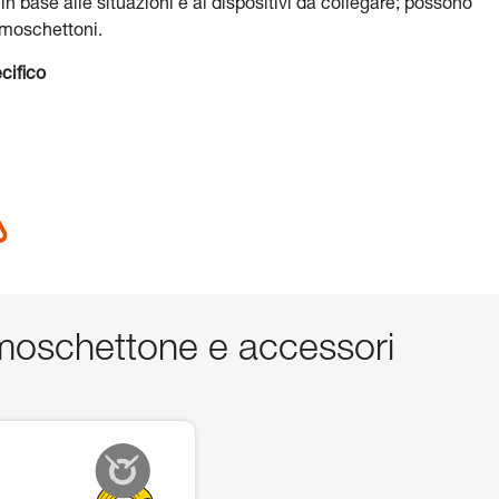
 in base alle situazioni e ai dispositivi da collegare; possono
i moschettoni.
cifico
oschettone e accessori