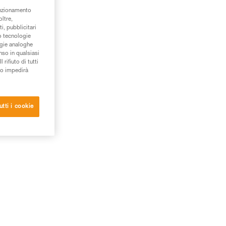
unzionamento
oltre,
i, pubblicitari
/o tecnologie
ogie analoghe
nso in qualsiasi
rifiuto di tutti
to impedirà
utti i cookie