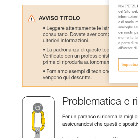
Noi (PETZL D
del Sito web,
informazioni 
AVVISO TITOLO
e di social m
analoghe sar
Leggere attentamente le istruzioni tecniche
dei nostri p
consultarlo. Dovete aver compreso le inform
momento facen
ulteriori informazioni.
o parte di t
all’utente d
La padronanza di queste tecniche richie
Verificate con un professionista la vostra ca
prima di riprodurla autonomamente.
Impostaz
Forniamo esempi di tecniche relative alla 
vengono qui descritte.
Problematica e ri
Per un paranco si ricerca la migli
assicurandosi che questi dispositiv