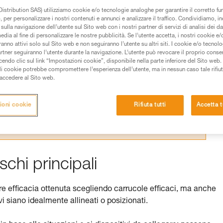
istribution SAS) utilizziamo cookie e/o tecnologie analoghe per garantire il corretto f
 per personalizzare i nostri contenuti e annunci e analizzare il traffico. Condividiamo, in
sulla navigazione dell’utente sul Sito web con i nostri partner di servizi di analisi dei dat
edia al fine di personalizzare le nostre pubblicità. Se l’utente accetta, i nostri cookie e
anno attivi solo sul Sito web e non seguiranno l’utente su altri siti. I cookie e/o tecnol
 dei prodotti utilizzati in questo consiglio prima di
artner seguiranno l’utente durante la navigazione. L’utente può revocare il proprio conse
azioni dell’istruzione tecnica per poter capire queste
do clic sul link “Impostazioni cookie”, disponibile nella parte inferiore del Sito web. Il 
ali cookie potrebbe compromettere l’esperienza dell’utente, ma in nessun caso tale rifiu
i accedere al Sito web.
de una formazione ed un addestramento specifico.
pacità di rifare la manovra, da soli, in piena sicurezza,
ioni cookie
Rifiuta tutti
Accetta t
vostra attività. Ne possono esistere altre che non
schi principali
ore efficacia ottenuta scegliendo carrucole efficaci, ma anche
i siano idealmente allineati o posizionati.