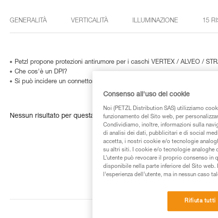
GENERALITÀ
VERTICALITÀ
ILLUMINAZIONE
15 R
Petzl propone protezioni antirumore per i caschi VERTEX / ALVEO / ST
Che cos'è un DPI?
Si può incidere un connettore… o come identificare un prodotto il cui nu
Consenso all'uso dei cookie
Noi (PETZL Distribution SAS) utilizziamo cooki
Nessun risultato per questa ricerca
funzionamento del Sito web, per personalizzare 
Condividiamo, inoltre, informazioni sulla navig
di analisi dei dati, pubblicitari e di social med
accetta, i nostri cookie e/o tecnologie analog
su altri siti. I cookie e/o tecnologie analoghe
L’utente può revocare il proprio consenso in 
disponibile nella parte inferiore del Sito web. 
l’esperienza dell’utente, ma in nessun caso tal
Rifiuta tutti