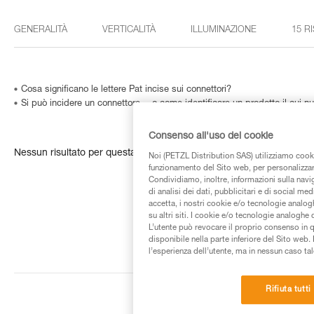
GENERALITÀ
VERTICALITÀ
ILLUMINAZIONE
15 R
Cosa significano le lettere Pat incise sui connettori?
Si può incidere un connettore… o come identificare un prodotto il cui nu
Consenso all'uso dei cookie
Nessun risultato per questa ricerca
Noi (PETZL Distribution SAS) utilizziamo cooki
funzionamento del Sito web, per personalizzare 
Condividiamo, inoltre, informazioni sulla navig
di analisi dei dati, pubblicitari e di social med
accetta, i nostri cookie e/o tecnologie analog
su altri siti. I cookie e/o tecnologie analoghe
L’utente può revocare il proprio consenso in 
disponibile nella parte inferiore del Sito web. 
l’esperienza dell’utente, ma in nessun caso tal
Rifiuta tutti