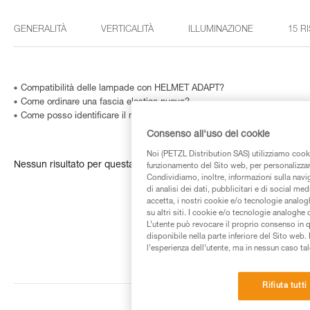
GENERALITÀ
VERTICALITÀ
ILLUMINAZIONE
15 R
Compatibilità delle lampade con HELMET ADAPT?
Come ordinare una fascia elastica nuova?
Come posso identificare il modello e l’età della mia lampada frontale Pe
Consenso all'uso dei cookie
Noi (PETZL Distribution SAS) utilizziamo cooki
Nessun risultato per questa ricerca
funzionamento del Sito web, per personalizzare 
Condividiamo, inoltre, informazioni sulla navig
di analisi dei dati, pubblicitari e di social med
accetta, i nostri cookie e/o tecnologie analog
su altri siti. I cookie e/o tecnologie analoghe
L’utente può revocare il proprio consenso in 
disponibile nella parte inferiore del Sito web. 
l’esperienza dell’utente, ma in nessun caso tal
Rifiuta tutti