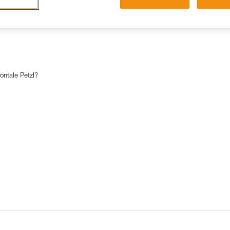
15 RISPOSTE FREQUENTI
CONTATTI
ontale Petzl?