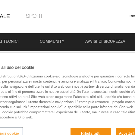
ALE
SPORT
RI
I TECNICI
COMMUNITY
AVVISI DI SICUREZZA
all'uso dei cookie
istribution SAS) utilizziamo cookie e/o tecnologie analoghe per garantire il corretto f
 per personalizzare i nostri contenuti e annunci e analizzare il traffico. Condividiamo, in
sulla navigazione dell’utente sul Sito web con i nostri partner di servizi di analisi dei dat
edia al fine di personalizzare le nostre pubblicità. Se l’utente accetta, i nostri cookie e
anno attivi solo sul Sito web e non seguiranno l’utente su altri siti. I cookie e/o tecnol
artner seguiranno l’utente durante la navigazione. L’utente può revocare il proprio conse
pagine prodotti e tecniche, le troverete qui.
do clic sul link “Impostazioni cookie”, disponibile nella parte inferiore del Sito web. Il 
ali cookie potrebbe compromettere l’esperienza dell’utente, ma in nessun caso tale rifiu
i accedere al Sito web.
ioni cookie
Rifiuta tutti
Accetta t