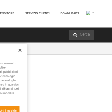
VENDITORE
SERVIZIO CLIENTI
DOWNLOADS
Cerca
unzionamento
oltre,
i, pubblicitari
/o tecnologie
ogie analoghe
nso in qualsiasi
rifiuto di tutti
to impedirà
utti i cookie