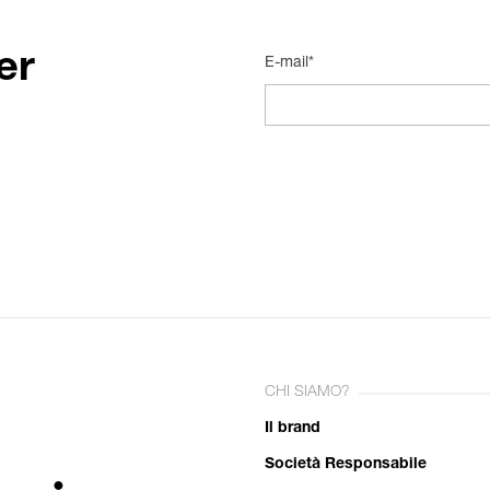
er
E-mail*
CHI SIAMO?
Il brand
Società Responsabile