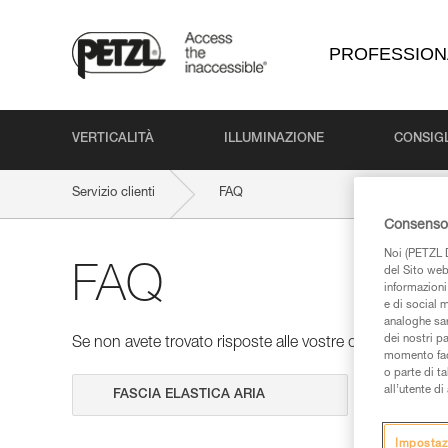
PROFESSION
VERTICALITÀ
ILLUMINAZIONE
CONSIGL
Servizio clienti
FAQ
Consenso 
Noi (PETZL D
FAQ
del Sito web,
informazioni 
e di social m
analoghe sar
dei nostri p
Se non avete trovato risposte alle vostre domande nelle 
momento facen
o parte di t
all’utente d
Cerca
Impostaz