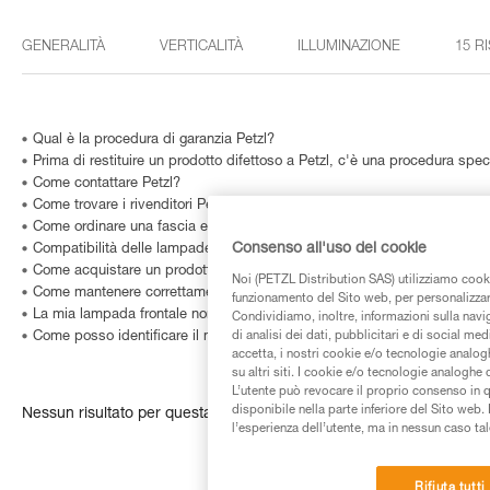
GENERALITÀ
VERTICALITÀ
ILLUMINAZIONE
15 R
Qual è la procedura di garanzia Petzl?
Prima di restituire un prodotto difettoso a Petzl, c'è una procedura spe
Come contattare Petzl?
Come trovare i rivenditori Petzl nel mondo?
Come ordinare una fascia elastica nuova?
Consenso all'uso dei cookie
Compatibilità delle lampade con HELMET ADAPT?
Come acquistare un prodotto Petzl?
Noi (PETZL Distribution SAS) utilizziamo cooki
Come mantenere correttamente la mia attrezzatura Petzl?
funzionamento del Sito web, per personalizzare 
La mia lampada frontale non illumina più o non illumina più molto bene?
Condividiamo, inoltre, informazioni sulla navig
di analisi dei dati, pubblicitari e di social med
Come posso identificare il modello e l’età della mia lampada frontale Pe
accetta, i nostri cookie e/o tecnologie analog
su altri siti. I cookie e/o tecnologie analoghe
L’utente può revocare il proprio consenso in 
disponibile nella parte inferiore del Sito web. 
Nessun risultato per questa ricerca
l’esperienza dell’utente, ma in nessun caso tal
Rifiuta tutti