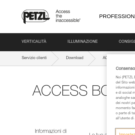
PROFESSION
VERTICALITÀ
ILLUMINAZIONE
CONSIGL
Servizio clienti
Download
ACCESS BOOK PRO 
Consenso 
Noi (PETZL D
del Sito web,
ACCESS BOOK PRO
informazioni 
e di social m
analoghe sar
dei nostri p
momento facen
o parte di t
all’utente d
Informazioni di
Impostaz