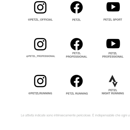
Le attività indicate sono intrinsecamente pericolose. È indispensabile che ogni ut