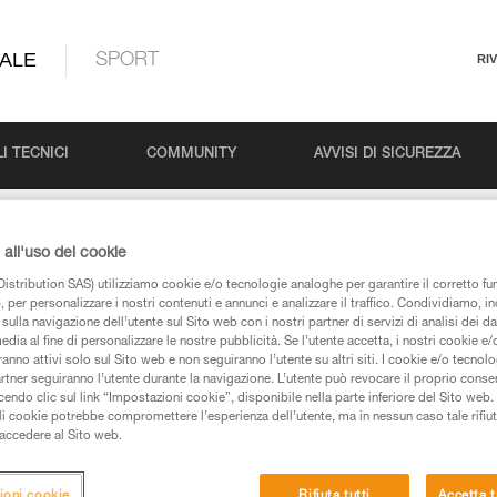
ALE
SPORT
RI
I TECNICI
COMMUNITY
AVVISI DI SICUREZZA
n°1: Lavorare su tralicci e antenne
all'uso dei cookie
istribution SAS) utilizziamo cookie e/o tecnologie analoghe per garantire il corretto f
 per personalizzare i nostri contenuti e annunci e analizzare il traffico. Condividiamo, in
 n°1: Lavorare su tr
sulla navigazione dell’utente sul Sito web con i nostri partner di servizi di analisi dei dat
edia al fine di personalizzare le nostre pubblicità. Se l’utente accetta, i nostri cookie e
anno attivi solo sul Sito web e non seguiranno l’utente su altri siti. I cookie e/o tecnol
artner seguiranno l’utente durante la navigazione. L’utente può revocare il proprio conse
do clic sul link “Impostazioni cookie”, disponibile nella parte inferiore del Sito web. Il 
ali cookie potrebbe compromettere l’esperienza dell’utente, ma in nessun caso tale rifiu
i accedere al Sito web.
ioni cookie
Rifiuta tutti
Accetta t