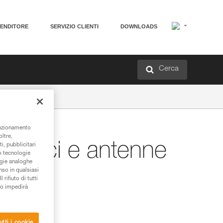
VENDITORE
SERVIZIO CLIENTI
DOWNLOADS
Cerca
unzionamento
oltre,
alicci e antenne
i, pubblicitari
/o tecnologie
ogie analoghe
nso in qualsiasi
rifiuto di tutti
to impedirà
utti i cookie