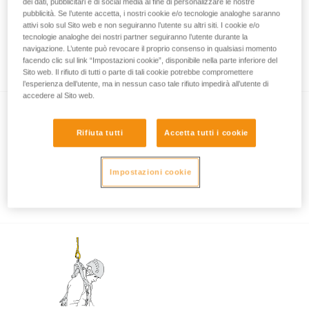
dei dati, pubblicitari e di social media al fine di personalizzare le nostre
pubblicità. Se l’utente accetta, i nostri cookie e/o tecnologie analoghe saranno
attivi solo sul Sito web e non seguiranno l’utente su altri siti. I cookie e/o
tecnologie analoghe dei nostri partner seguiranno l’utente durante la
Test di certificazione dei cordini
navigazione. L’utente può revocare il proprio consenso in qualsiasi momento
ABSORBICA-I e Y
facendo clic sul link “Impostazioni cookie”, disponibile nella parte inferiore del
Sito web. Il rifiuto di tutti o parte di tali cookie potrebbe compromettere
l’esperienza dell’utente, ma in nessun caso tale rifiuto impedirà all’utente di
accedere al Sito web.
Rifiuta tutti
Accetta tutti i cookie
Impostazioni cookie
Collegamento di MGO alla struttura