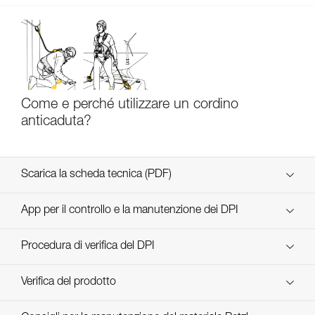
Come e perché utilizzare un cordino
anticaduta?
Scarica la scheda tecnica (PDF)
Technical Notice
App per il controllo e la manutenzione dei DPI
scopri ePPEcentre
Procedura di verifica del DPI
Technical Notice
verif-EPI-ABSORBICA-procedure-IT
Verifica del prodotto