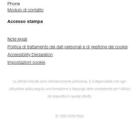
Phone
Modulo di contatto
Accesso stampa
Note legali
Politica di trattamento dei dati personali e di gestione dei cookie
Accessibility Declaration
Impostazioni cookie
Le attività indicate sono intrinsecamente pericolose. È indispensabile che ogni
utilizzatore abbia seguito una formazione e disponga delle competenze per l’utilizzo
dei dispositivi in queste attività.
© 1995-2026 Petzl