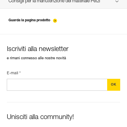
verif-EPI-ABSORBICA-suivi-IT
Consigli per la manutenzione del materiale Petzl
entretien-longes-sangles-absorbeurs-IT
Guarda la pagina prodotto
Iscriviti alla newsletter
e rimani connesso alle nostre novità
E-mail *
Unisciti alla community!