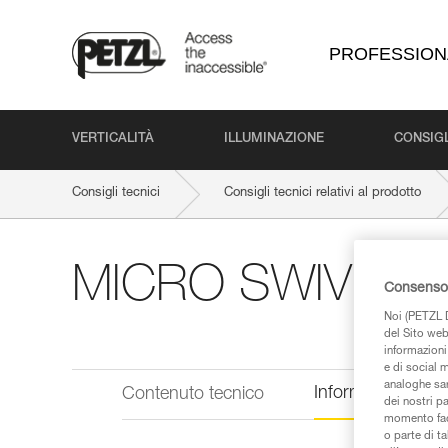
PROFESSION
VERTICALITÀ
ILLUMINAZIONE
CONSIGL
Consigli tecnici
Consigli tecnici relativi al prodotto
MICRO SWIVEL
Consenso 
Noi (PETZL D
del Sito web,
informazioni 
e di social m
analoghe sar
Informazioni tecn
Contenuto tecnico
dei nostri p
momento facen
o parte di t