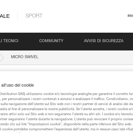
ALE
SPORT
RI
I TECNICI
COMMUNITY
AVVISI DI SICUREZZA
MICRO SWIVEL
all'uso dei cookie
istribution SAS) utilizziamo cookie e/o tecnologie analoghe per garantire il corretto f
 per personalizzare i nostri contenuti e annunci e analizzare il traffico. Condividiamo, in
sulla navigazione dell’utente sul Sito web con i nostri partner di servizi di analisi dei dat
edia al fine di personalizzare le nostre pubblicità. Se l’utente accetta, i nostri cookie e
anno attivi solo sul Sito web e non seguiranno l’utente su altri siti. I cookie e/o tecnol
iche
artner seguiranno l’utente durante la navigazione. L’utente può revocare il proprio conse
do clic sul link “Impostazioni cookie”, disponibile nella parte inferiore del Sito web. Il 
ali cookie potrebbe compromettere l’esperienza dell’utente, ma in nessun caso tale rifiu