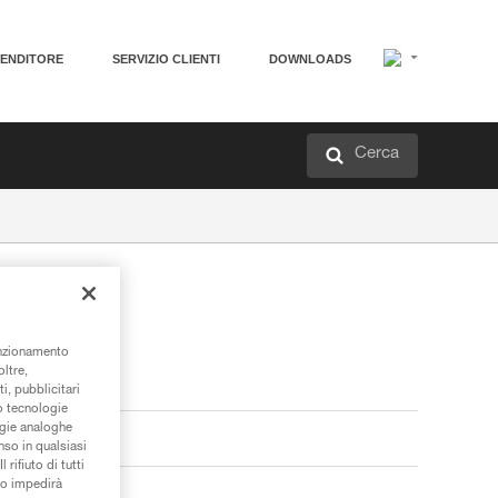
VENDITORE
SERVIZIO CLIENTI
DOWNLOADS
Cerca
unzionamento
oltre,
i, pubblicitari
/o tecnologie
ogie analoghe
nso in qualsiasi
rifiuto di tutti
to impedirà