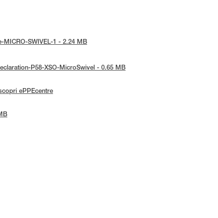
tice-MICRO-SWIVEL-1 - 2.24 MB
-Declaration-P58-XSO-MicroSwivel - 0.65 MB
scopri ePPEcentre
 MB