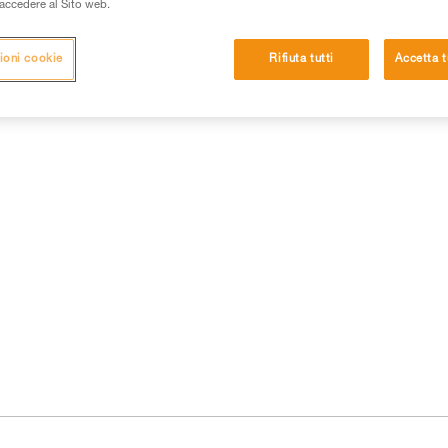
i accedere al Sito web.
ioni cookie
Rifiuta tutti
Accetta t